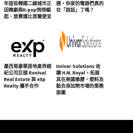
年這些韓國二線城市正
通，你家的電器們真的
因韓劇與K-pop悄悄崛
在「說話」了嗎？
起，旅費還比首爾便宜
墨西哥豪華房地產界經
Univar Solutions 收
紀公司巨頭 Ronival
購 H.M. Royal，拓展
Real Estate 與 eXp
其在美國橡膠、塑料及
Realty 攜手合作
黏合添加劑市場的業務
版圖