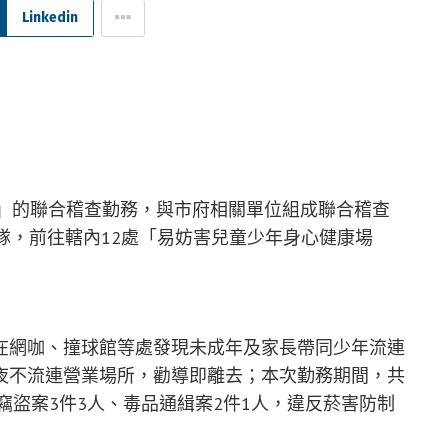
Linkedin
案」的聯合稽查勤務，與市府相關單位組成聯合稽查
隊，前往轄內12處「易妨害兒童少年身心健康場
在網咖、撞球館等處發現未成年及家長帶同少年流連
夜不流連營業場所，勸導即離去；本次勤務期間，共
竊盜案3件3人、毒品通緝案2件1人，違反菸害防制