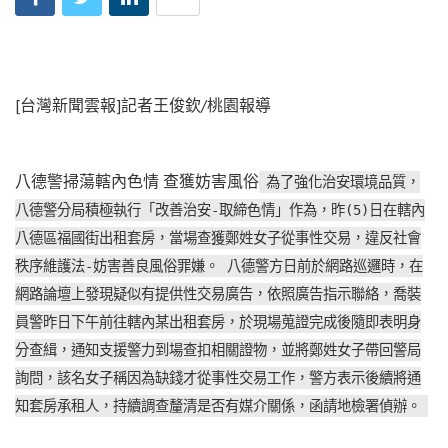
[台灣新聞雲報]記者王俊欽/桃園報導
八德警掃蕩轄內色情 查獲妨害風俗
為了強化治安環境品質，
八德警分局積極執行「改善治安-取締色情」作為，昨(5)日在轄內
八德區福國街出租套房，當場查獲鄭姓女子從事性交易，違反社會
秩序維護法-妨害善良風俗罪嫌。 八德警方日前於網路巡邏時，在
網路論壇上發現疑似有提供性交易廣告，依照廣告指示聯絡，喬裝
員警昨日下午前往轄內某出租套房，於現場蒐證完成後隨即表明身
分查緝，通知支援警力到場查扣相關證物，並將鄭姓女子帶回警局
詢問，該名女子稱因為缺錢才從事性交易工作，警方表示後續將通
知套房承租人，持續調查釐清是否有媒介關係，函請地檢署偵辦。