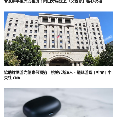
警友辦事處大力相挺！岡山分局送上「父親節」暖心祝福
協助詐團游光德棄保潛逃 桃檢起訴6人、通緝游母 | 社會 | 中
央社 CNA