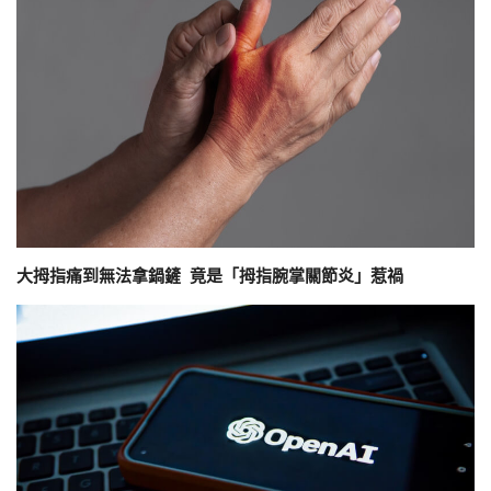
大拇指痛到無法拿鍋鏟 竟是「拇指腕掌關節炎」惹禍