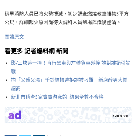
稍早消防人員已將火勢撲滅，初步調查燃燒教室雜物5平方
公尺，詳細起火原因尚待火調科人員到場鑑識後釐清。
閱讀原文
看更多 記者爆料網 新聞
影/三峽這一撞！直行黑車與左轉貨車碰撞 誰對誰錯引論
戰
掏「又髒又濕」千鈔結帳遭拒認被刁難 新店醉男大鬧
超商
新北市稽查5家寶寶游泳館 結果全數不合格