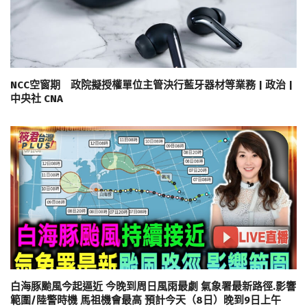
NCC空窗期 政院擬授權單位主管決行藍牙器材等業務 | 政治 |
中央社 CNA
白海豚颱風今起逼近 今晚到周日風雨最劇 氣象署最新路徑.影響
範圍/陸警時機 馬祖機會最高 預計今天（8日）晚到9日上午