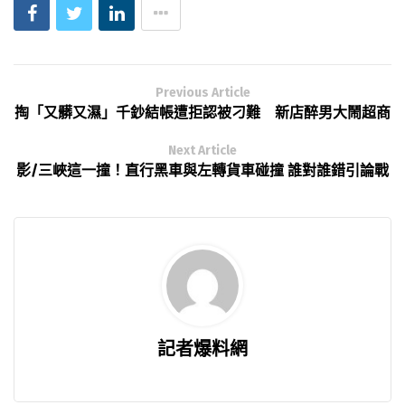
Previous Article
掏「又髒又濕」千鈔結帳遭拒認被刁難 新店醉男大鬧超商
Next Article
影/三峽這一撞！直行黑車與左轉貨車碰撞 誰對誰錯引論戰
記者爆料網