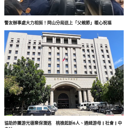
警友辦事處大力相挺！岡山分局送上「父親節」暖心祝福
協助詐團游光德棄保潛逃 桃檢起訴6人、通緝游母 | 社會 | 中