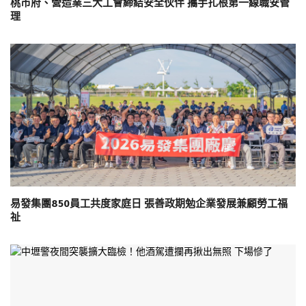
桃市府、營造業三大工會締結安全伙伴 攜手扎根第一線職安管
理
易發集團850員工共度家庭日 張善政期勉企業發展兼顧勞工福
祉