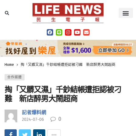
Home
掏「又髒又濕」千鈔結帳遭拒認被刁難 新店醉男大鬧超商
合作媒體
掏「又髒又濕」千鈔結帳遭拒認被刁
難 新店醉男大鬧超商
記者爆料網
0
2024-07-06