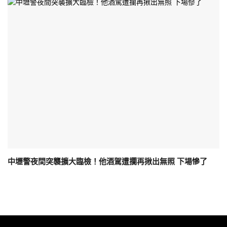
中壢警夜間突襲擴大臨檢！他酒駕遭攔再揪出無照 下場慘了