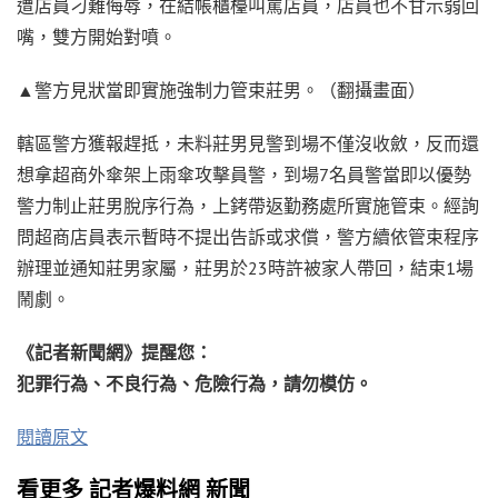
遭店員刁難侮辱，在結帳櫃檯叫罵店員，店員也不甘示弱回
嘴，雙方開始對噴。
▲警方見狀當即實施強制力管束莊男。（翻攝畫面）
轄區警方獲報趕抵，未料莊男見警到場不僅沒收斂，反而還
想拿超商外傘架上雨傘攻擊員警，到場7名員警當即以優勢
警力制止莊男脫序行為，上銬帶返勤務處所實施管束。經詢
問超商店員表示暫時不提出告訴或求償，警方續依管束程序
辦理並通知莊男家屬，莊男於23時許被家人帶回，結束1場
鬧劇。
《記者新聞網》提醒您：
犯罪行為、不良行為、危險行為，請勿模仿。
閱讀原文
看更多 記者爆料網 新聞