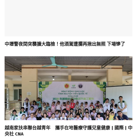
中壢警夜間突襲擴大臨檢！他酒駕遭攔再揪出無照 下場慘了
越南家扶串聯台越青年 攜手在地醫療守護兒童健康 | 國際 | 中
央社 CNA