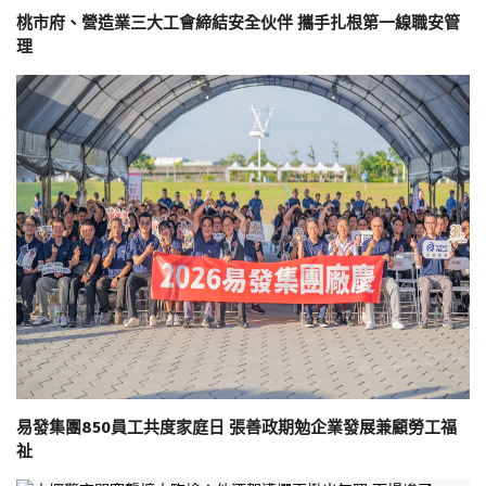
桃市府、營造業三大工會締結安全伙伴 攜手扎根第一線職安管
理
易發集團850員工共度家庭日 張善政期勉企業發展兼顧勞工福
祉