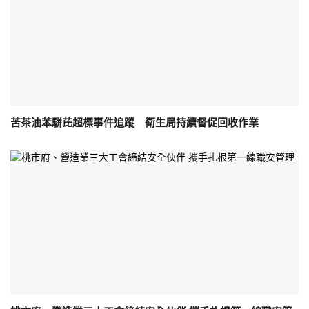
苦茶油苯駢芘超標事件追蹤 衛生局持續督促回收作業