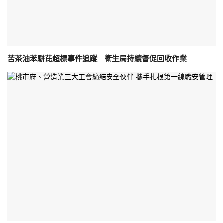
苦茶油苯駢芘超標事件追蹤 衛生局持續督促回收作業