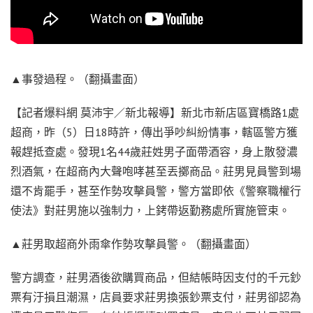
▲事發過程。（翻攝畫面）
【記者爆料網 莫沛宇／新北報導】新北市新店區寶橋路1處
超商，昨（5）日18時許，傳出爭吵糾紛情事，轄區警方獲
報趕抵查處。發現1名44歲莊姓男子面帶酒容，身上散發濃
烈酒氣，在超商內大聲咆哮甚至丟擲商品。莊男見員警到場
還不肯罷手，甚至作勢攻擊員警，警方當即依《警察職權行
使法》對莊男施以強制力，上銬帶返勤務處所實施管束。
▲莊男取超商外雨傘作勢攻擊員警。（翻攝畫面）
警方調查，莊男酒後欲購買商品，但結帳時因支付的千元鈔
票有汙損且潮濕，店員要求莊男換張鈔票支付，莊男卻認為