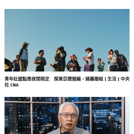
青年壯遊點推夜間限定 探東亞摺翅蝠、諸羅樹蛙 | 生活 | 中央
社 CNA