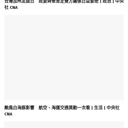
台灣加州友誼日 政要齊聚肯定雙方關係日益緊密 | 政治 | 中央
社 CNA
颱風白海豚影響 航空、海運交通異動一次看 | 生活 | 中央社
CNA