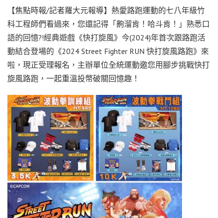
【焦點時報
/
記者羅大元報導】熱愛路跑運動的七八年級竹
科工程師們看過來，您還記得「齁溜肯！哈斗肯！」熟悉口
語的回憶?!經典遊戲《快打旋風》今
(2024)
年首次跟路跑活
動結合登場的《
2024 Street Fighter RUN
快打旋風路跑》來
啦，現正受理報名，主辦單位全統運動邀您用腳步挑戰快打
旋風路跑，一起重溫投幣破關回憶趣！