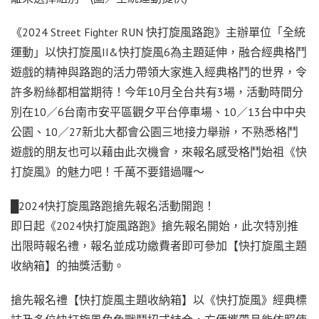
《
2024 Street Fighter RUN
快打旋風路跑》主辦單位「全統
運動」以快打旋風
II&
快打旋風
6
為主題延伸，融合經典格鬥
遊戲的精神與路跑的活力帶領大家進入經典格鬥的世界，令
許多粉絲都相當期待！今年
10
月全台共有
3
場，活動時間分
別在
10
／
6
台南市安平區觀夕平台停車場、
10
／
13
台中中央
公園、
10
／
27
新北大都會公園三地接力舉辦，不熟悉格鬥
遊戲的朋友也可以藉由此次機會，來報名感受格鬥始祖《快
打旋風》的魅力吧！千萬不要錯過囉～
█2024
快打旋風路跑搶先報名活動開跑！
即日起《
2024
快打旋風路跑》搶先報名開始，此次特別推
出限時報名禮，報名並成功繳費者即可參加【快打旋風主題
收納箱】的抽獎活動。
搶先報名禮【快打旋風主題收納箱】以《快打旋風》經典標