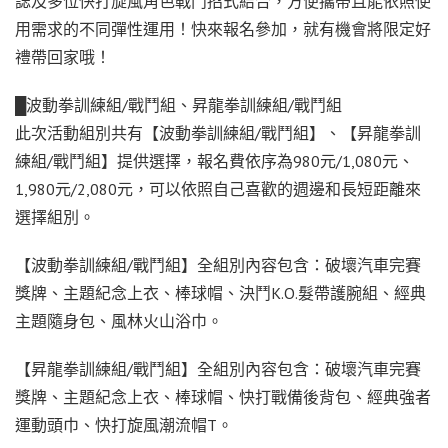
誌及多位快打旋風角色戰鬥招式結合，方便攜帶且能依照使
用需求的不同彈性運用！快來報名參加，就有機會將限定好
禮帶回家哦！
█
波動拳訓練組
/
戰鬥組、昇龍拳訓練組
/
戰鬥組
此次活動組別共有【波動拳訓練組
/
戰鬥組】、【昇龍拳訓
練組
/
戰鬥組】提供選擇，報名費依序為
980
元
/1,080
元、
1,980
元
/2,080
元，可以依照自己喜歡的週邊和長短距離來
選擇組別。
【波動拳訓練組
/
戰鬥組】全組別內容包含：破壞汽車完賽
獎牌、主題紀念上衣、棒球帽、決鬥
K.O.
髮帶護腕組、經典
主題隨身包、風林火山浴巾。
【昇龍拳訓練組
/
戰鬥組】全組別內容包含：破壞汽車完賽
獎牌、主題紀念上衣、棒球帽、快打戰備後背包、經典強者
運動頭巾、快打旋風潮流帽
T
。