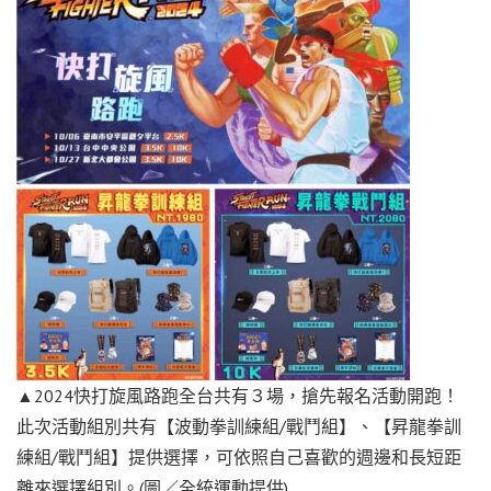
▲2024快打旋風路跑全台共有３場，搶先報名活動開跑！
此次活動組別共有【波動拳訓練組
/
戰鬥組】、【昇龍拳訓
練組
/
戰鬥組】提供選擇，可依照自己喜歡的週邊和長短距
離來選擇組別。(圖／全統運動提供)