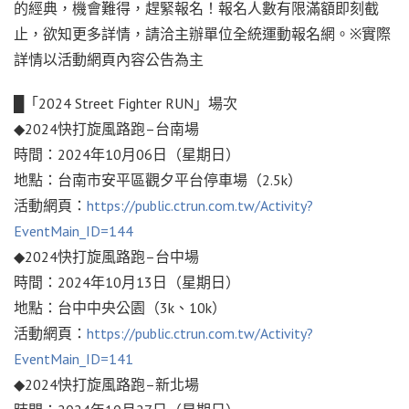
的經典，機會難得，趕緊報名！報名人數有限滿額即刻截
止，欲知更多詳情，請洽主辦單位全統運動報名網。
※
實際
詳情以活動網頁內容公告為主
█
「
2024 Street Fighter RUN
」場次
◆2024
快打旋風路跑
–
台南場
時間：
2024
年
10
月
06
日（星期日）
地點：台南市安平區觀夕平台停車場（
2.5k
）
活動網頁：
https://public.ctrun.com.tw/Activity?
EventMain_ID=144
◆2024
快打旋風路跑
–
台中場
時間：
2024
年
10
月
13
日（星期日）
地點：台中中央公園（
3k
、
10k
）
活動網頁：
https://public.ctrun.com.tw/Activity?
EventMain_ID=141
◆2024
快打旋風路跑
–
新北場