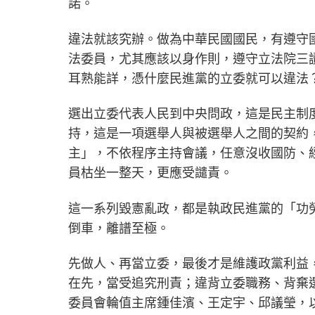
諾。
違法就該究辦。做為中華民國國民，有遵守
法委員，尤其應該以身作則，遵守立法院三
耳熟能詳，憑什麼民進黨的立委就可以違法
選出立委代表人民到中央問政，這是民主制
持，這是一項選舉人與被選舉人之間的契約
主」，不依程序主持會議，任意沒收國防、
員枯坐一整天，更應受譴責。
這一系列毀憲亂政，都是執政民進黨的「功
倒車，離譜至極。
先做人、再當立委，最後才是維護政黨利益
在先，當受追究刑責；違背立委職務、背棄
委員會輪值主席鍾佳濱、王定宇、邱議瑩，