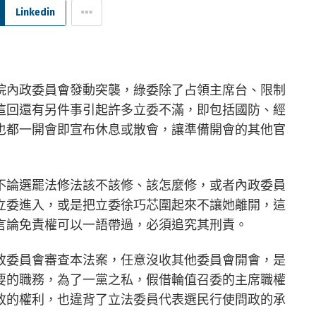
Linkedin
院內政委員會發動突襲，綠委除了占領主席台、限制
這回還有另件事引起許多立委不滿，即包括國防、經
也都一開會即宣布休息或散會，讓準備開會的其他官
不論選罷法修法該不該修、該怎麼修，或者內政委員
立委進入，或是把立委徐巧芯圍起來不讓她離開，這
言論免責權可以一語帶過，必須追究其刑責。
政委員會審查本法案，任意沒收其他委員會開會，是
要的職務，為了一黨之私，假借輪值召委的主席職權
政的權利，也違背了立法委員代表選民行使問政的承