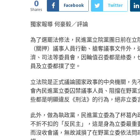
0
Facebook
Twitter
Shares
獨家報導 何豪毅／評論
為了選罷法修法，民進黨立院黨團日前在立
（關押）議事人員行動、搶奪議事文件外，
濟、司法等委員會，因輪值召委都是綠委，
員及立委都撲了空。
立法院是正式議論國家政事的中央機關，先
會內民進黨立委囚禁議事人員、阻擋在野黨
些都是明顯違反《刑法》的行為，絕非立委
此外，做為執政黨，民進黨立委為了杯葛內
不折不扣的「反民主」，這是身為立委最重
而沒收會議，無故減損了在野黨立委依法問