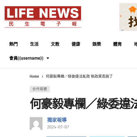
熱門
生活
文教
健康
娛樂
體育
會員({username})
Home
何豪毅專欄／綠委違法亂政 執政黨丟臉了
合作媒體
何豪毅專欄／綠委違法
獨家報導
2024-07-07