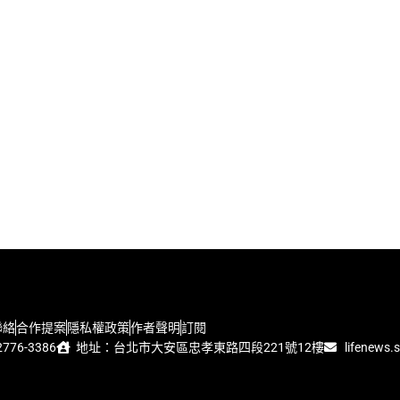
聯絡
合作提案
隱私權政策
作者聲明
訂閱
776-3386
地址：台北市大安區忠孝東路四段221號12樓
lifenews.