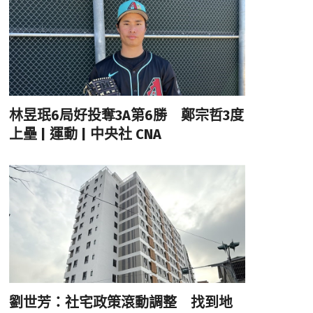
林昱珉6局好投奪3A第6勝 鄭宗哲3度
上壘 | 運動 | 中央社 CNA
劉世芳：社宅政策滾動調整 找到地