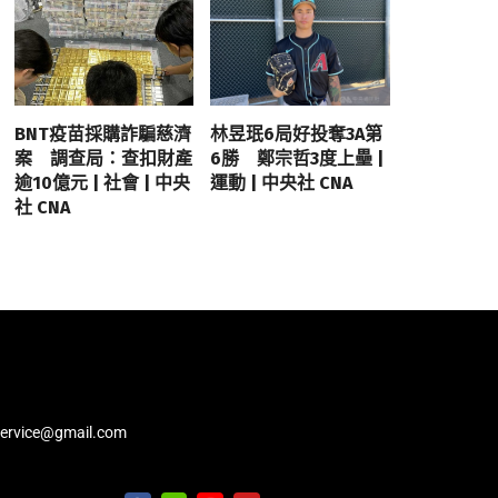
BNT疫苗採購詐騙慈濟
林昱珉6局好投奪3A第
案 調查局：查扣財產
6勝 鄭宗哲3度上壘 |
逾10億元 | 社會 | 中央
運動 | 中央社 CNA
社 CNA
service@gmail.com