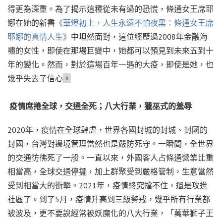
得更為深重。為了揭示這種從未有過的恐慌，條通女王席耶
娜在她的新書
《華燈初上，人生永遠不怕夜黑：條通女王席
耶娜的真情人生》
中坦然面對，這位經歷過
2008
年金融海
嘯的女性，即使在那場巨變中，她都可以預見到未來五到十
年的變化。然而，對於這場百年一遇的大疫，即使是她，也
幾乎失去了信心
。
疫情席捲全球，交通全死；八大行業，獵巫式的羞辱
2020
年，疫情在全球肆虐，世界各國封城的封城、封國的
封國，台灣對邊境管理當然也是嚴防死守。一瞬間，全世界
的交通彷彿死了一般。一直以來，外國客人占條通營業比重
相當高，全球交通停擺，加上群聚受到嚴格管制，生意當然
受到相當大的衝擊。
2021
年，疫情終究擋不住，還是攻進
社區了。到了
5
月，疫情升高到三級警戒，幾乎所有行業都
被波及，更不要說經常被妖魔化的八大行業，「萬華獅子王