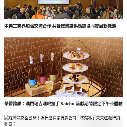
中美工商界加強交流合作 共話產業鏈供應鏈協同發展新機遇
茶香雅韻：澳門瑞吉酒吧攜手 Saicho 呈獻期間限定下午茶體驗