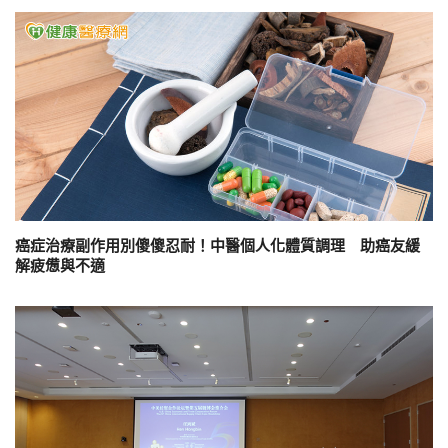
癌症治療副作用別傻傻忍耐！中醫個人化體質調理 助癌友緩
解疲憊與不適