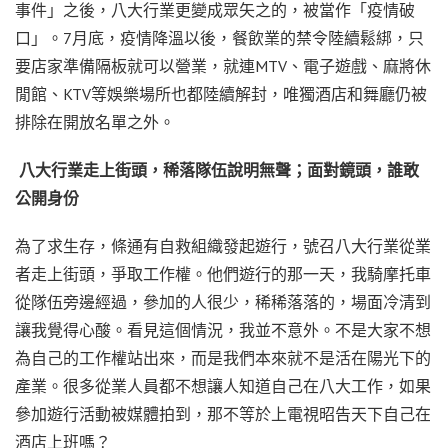
事件」之後，八大行業更變成眾矢之的，被當作「疫情破
口」。
7
月底，疫情降溫以後，餐飲業的禁令陸續鬆綁，只
要店家準備隔板就可以營業，就連
MTV
、電子遊戲、麻將休
閒館、
KTV
等娛樂場所也都陸續解封，唯獨酒店和舞廳仍被
排除在開放名單之外。
八大行業走上街頭，稀落隊伍說明無聲；面對鏡頭，誰敢
公開身份
為了求生存，條通有自救組織發起遊行，號召八大行業從業
者走上街頭，爭取工作權。他們遊行的那一天，我騎摩托車
從隊伍旁邊經過，參加的人很少，稀稀落落的，場面冷清到
讓我覺得心酸。看見這個情況，我並不意外。不是大家不想
為自己的工作權站出來，而是我們本來就不是活在陽光下的
產業。很多從業人員都不想讓人知道自己在八大工作，如果
參加遊行活動被媒體拍到，那不等於上電視昭告天下自己在
酒店上班嗎？