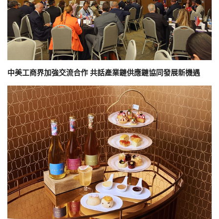
中美工商界加強交流合作 共話產業鏈供應鏈協同發展新機遇