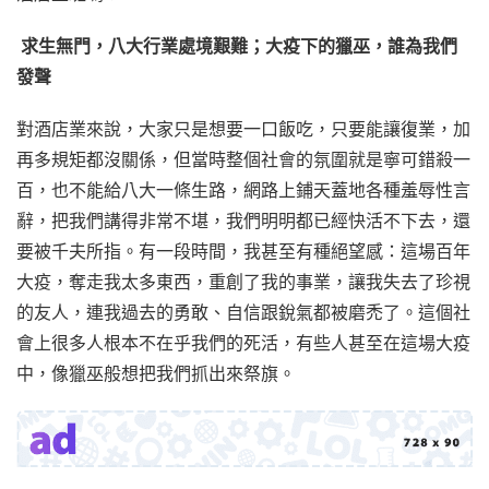
求生無門，八大行業處境艱難；大疫下的獵巫，誰為我們
發聲
對酒店業來說，大家只是想要一口飯吃，只要能讓復業，加
再多規矩都沒關係，但當時整個社會的氛圍就是寧可錯殺一
百，也不能給八大一條生路，網路上鋪天蓋地各種羞辱性言
辭，把我們講得非常不堪，我們明明都已經快活不下去，還
要被千夫所指。有一段時間，我甚至有種絕望感：這場百年
大疫，奪走我太多東西，重創了我的事業，讓我失去了珍視
的友人，連我過去的勇敢、自信跟銳氣都被磨禿了。這個社
會上很多人根本不在乎我們的死活，有些人甚至在這場大疫
中，像獵巫般想把我們抓出來祭旗。