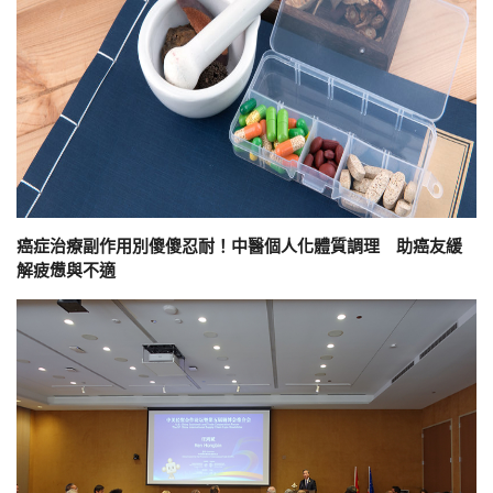
癌症治療副作用別傻傻忍耐！中醫個人化體質調理 助癌友緩
解疲憊與不適