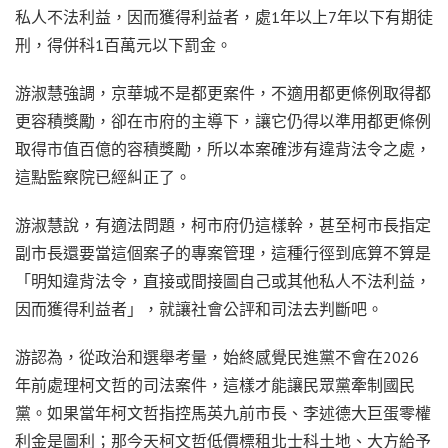
私人不法利益，因而獲得利益者，處1年以上7年以下有期徒
刑，得併科1百萬元以下罰金。
游淑慧強調，京華城不是都更案件，不適用都更條例取得都
更容積獎勵，卻在市府的主導下，讓它仍得以準用都更條例
取得市值百億的容積獎勵，所以本案確涉有違背法令之處，
這點監察院已經糾正了。
游淑慧說，有適法問題，柯市府仍這樣幹，甚至柯市長指定
副市長還要當這個案子的專案管理，這種行徑到底算不算是
「明知違背法令，直接或間接圖自己或其他私人不法利益，
因而獲得利益者」，就讓社會公評和司法去判斷吧。
游認為，從政治和選舉考量，始終感覺民進黨不會在2026
年前處理柯文哲的司法案件，這樣才能讓民眾黨牽制國民
黨。如果當年柯文哲指控馬英九前市長、李述德大巨蛋零權
利金是圖利；那今天柯文哲低價標租北士科土地、大方給予