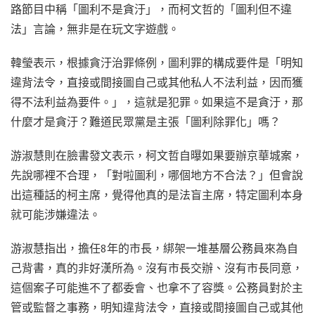
路節目中稱「圖利不是貪汙」，而柯文哲的「圖利但不違
法」言論，無非是在玩文字遊戲。
韓瑩表示，根據貪汙治罪條例，圖利罪的構成要件是「明知
違背法令，直接或間接圖自己或其他私人不法利益，因而獲
得不法利益為要件。」，這就是犯罪。如果這不是貪汙，那
什麼才是貪汙？難道民眾黨是主張「圖利除罪化」嗎？
游淑慧則在臉書發文表示，柯文哲自曝如果要辦京華城案，
先說哪裡不合理，「對啦圖利，哪個地方不合法？」但會說
出這種話的柯主席，覺得他真的是法盲主席，特定圖利本身
就可能涉嫌違法。
游淑慧指出，擔任8年的市長，綁架一堆基層公務員來為自
己背書，真的非好漢所為。沒有市長交辦、沒有市長同意，
這個案子可能進不了都委會、也拿不了容獎。公務員對於主
管或監督之事務，明知違背法令，直接或間接圖自己或其他