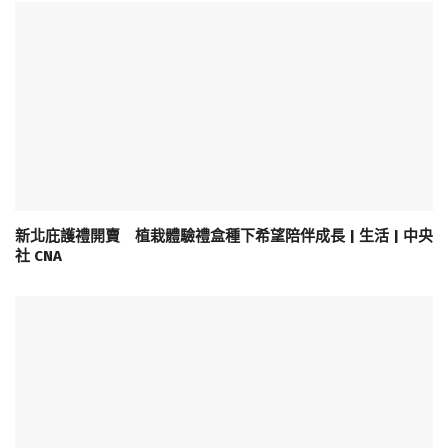
新北庇護禮開賣 植栽體驗禮盒種下希望陪伴成長 | 生活 | 中央
社 CNA