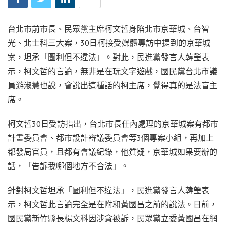
台北市前市長、民眾黨主席柯文哲身陷北市京華城、台智
光、北士科三大案，30日柯接受媒體專訪中提到的京華城
案，坦承「圖利但不違法」。對此，民進黨發言人韓瑩表
示，柯文哲的言論，無非是在玩文字遊戲，國民黨台北市議
員游淑慧也說，會說出這種話的柯主席，覺得真的是法盲主
席。
柯文哲30日受訪指出，台北市長任內處理的京華城案有都市
計畫委員會、都市設計審議委員會等3個專案小組，再加上
都發局官員，且都有會議紀錄，他質疑，京華城如果要辦的
話，「告訴我哪個地方不合法」。
針對柯文哲坦承「圖利但不違法」，民進黨發言人韓瑩表
示，柯文哲此言論完全是在附和黃國昌之前的說法。日前，
國民黨新竹縣長楊文科因涉貪被訴，民眾黨立委黃國昌在網