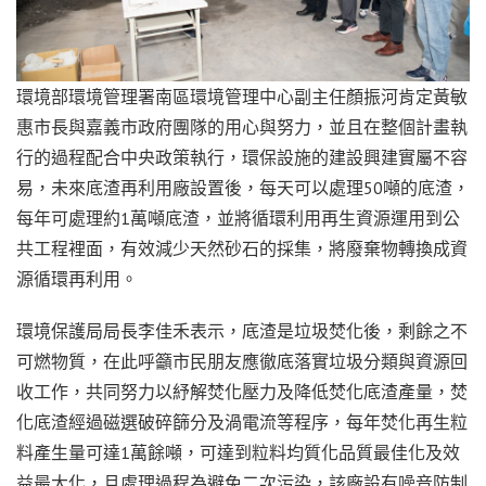
環境部環境管理署南區環境管理中心副主任顏振河肯定黃敏
惠市長與嘉義市政府團隊的用心與努力，並且在整個計畫執
行的過程配合中央政策執行，環保設施的建設興建實屬不容
易，未來底渣再利用廠設置後，每天可以處理50噸的底渣，
每年可處理約1萬噸底渣，並將循環利用再生資源運用到公
共工程裡面，有效減少天然砂石的採集，將廢棄物轉換成資
源循環再利用。
環境保護局局長李佳禾表示，底渣是垃圾焚化後，剩餘之不
可燃物質，在此呼籲市民朋友應徹底落實垃圾分類與資源回
收工作，共同努力以紓解焚化壓力及降低焚化底渣產量，焚
化底渣經過磁選破碎篩分及渦電流等程序，每年焚化再生粒
料產生量可達1萬餘噸，可達到粒料均質化品質最佳化及效
益最大化，且處理過程為避免二次污染，該廠設有噪音防制