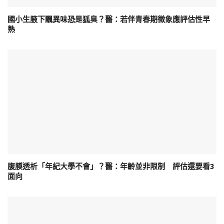
國小生腋下飄異味恐是狐臭？醫：若伴青春期徵象應評估性早
熟
腹膜透析「年紀大學不會」？醫：年齡並非限制 評估還要看3
面向