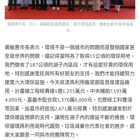
黃敏惠市長（右5）揭幕綠能循環園區，提升環境品質，推動全齡共享幸福城
市。
黃敏惠市長表示，環境不是一個城市的問題而是整個國家甚
至是世界的問題，還記得當時為了取得15公頃的環保用地，
我們徵收了187公頃的湖子內區段，才有這麼珍貴的環保用
地，特別感謝里民與所有好朋友的支持，我們才能持續努力
建置六大環保設施，今天底渣再利用廠是園區首座建設啟
用，計畫總工程經費達1億1,235萬元，中央補助7,193萬
4,000元、嘉義市配合款1,370萬6,000元，也歷經工料雙漲
等因素，由嘉市府追加2,671萬元經費，特別感謝議會對於
環保建設預算的支持，讓現在湖子內的建設不斷的推進，環
保循環再利用是時代趨勢，垃圾減量也代表社會的進步，感
謝大家願意一同與市府團隊努力。