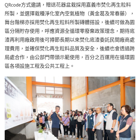
QRcode方式邀請，贈送花器盆栽採用嘉義市焚化再生粒料
所製，並選擇栽種淨化室內空氣植物（黃金葛及常春藤），
舞台階梯亦採用焚化再生粒料所製磚體搭設，後續可做為園
區分隔貯存使用，呼應資源全循環零廢棄政策理念，期待底
渣再利用廠啟用後可撙節長期以來焚化底渣委託民間廠商處
理費用，並確保焚化再生粒料品質及安全，後續也會透過跨
局處合作，由公部門帶頭示範使用，百分之百運用在循環園
區各項設施工程及公共工程上。