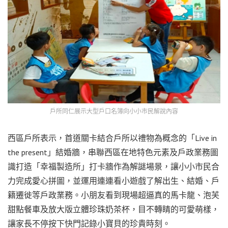
戶所同仁展示大型戶口名簿向小小市民解說內容
西區戶所表示，首道關卡結合戶所以禮物為概念的「Live in
the present」結婚牆，串聯西區在地特色元素及戶政業務圖
識打造「幸福製造所」打卡牆作為解謎場景，讓小小市民合
力完成愛心拼圖，並運用連連看小遊戲了解出生、結婚、戶
籍遷徙等戶政業務。小朋友看到現場超逼真的馬卡龍、泡芙
甜點餐車及放大版立體珍珠奶茶杯，目不轉睛的可愛萌樣，
讓家長不停按下快門記錄小寶貝的珍貴時刻。