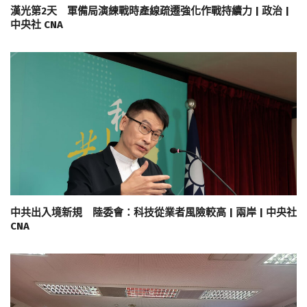
漢光第2天 軍備局演練戰時產線疏遷強化作戰持續力 | 政治 |
中央社 CNA
中共出入境新規 陸委會：科技從業者風險較高 | 兩岸 | 中央社
CNA