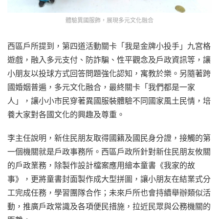
體驗異國服飾，展現多元文化融合
西區戶所提到，第四道活動關卡「我是金牌小投手」九宮格
遊戲，融入多元支付、防詐騙、性平觀念及戶政資訊等，讓
小朋友以投球方式回答問題強化認知，寓教於樂。另隨著跨
國婚姻普遍，多元文化融合，最終關卡「我們都是一家
人」，讓小小市民穿著異國服裝體驗不同國家風土民情，培
養大家對各國文化的興趣及尊重。
李主任說明，新住民朋友取得國籍及國民身分證，接觸的第
一個機關就是戶政事務所。西區戶政所針對新住民朋友攸關
的戶政業務，除製作設計檔案應用繪本童書《我家的故
事》，更將童書封面製作成大型拼圖，讓小朋友在結業式分
工完成任務，學習團隊合作；未來戶所也會持續舉辦類似活
動，推廣戶政常識及各項便民措施，拉近民眾與公務機關的