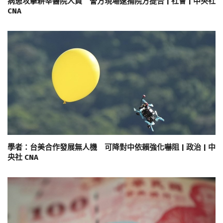
病患攻擊耕莘醫院人員 警方現場逮捕院方提告 | 社會 | 中央社
CNA
學者：台美合作發展無人機 可降對中依賴強化嚇阻 | 政治 | 中
央社 CNA