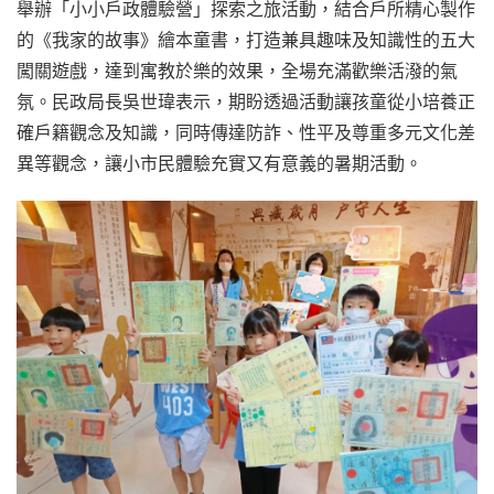
舉辦「小小戶政體驗營」探索之旅活動，結合戶所精心製作
的《我家的故事》繪本童書，打造兼具趣味及知識性的五大
闖關遊戲，達到寓教於樂的效果，全場充滿歡樂活潑的氣
氛。民政局長吳世瑋表示，期盼透過活動讓孩童從小培養正
確戶籍觀念及知識，同時傳達防詐、性平及尊重多元文化差
異等觀念，讓小市民體驗充實又有意義的暑期活動。