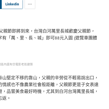
Linkedin
的父親節即將到來，台灣白河萬里長城歡慶父親節，
有「萬、里、長、城」即可88元入園 (遊覽車團體
園區內還有仿電影老街建築
泰山堅定不移的靠山，父親的辛勞從不輕易說出口，
的情感也不像農業社會般距離，父親節更是子女表達
遊，品嘗美食最好時機，尤其到白河台灣萬里長城，
忘返。