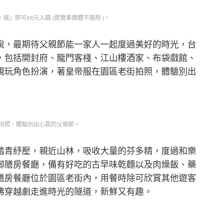
城」即可88元入園 (遊覽車團體不適用 )。
說，最期待父親節能一家人一起度過美好的時光，台
，包括開封府、龍門客棧、江山樓酒家、布袋戲館、
親玩角色扮演，著皇帝服在園區老街拍照，體驗別出
拍照，體驗別出心裁的父親節。
踏青紓壓，親近山林，吸收大量的芬多精，度過和樂
御膳房餐廳，備有好吃的古早味乾麵以及肉燥飯、藥
膳房餐廳位於園區老街內，用餐時除可欣賞其他遊客
彿穿越劇走進時光的隧道，新鮮又有趣。