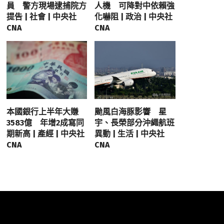
員 警方現場逮捕院方
人機 可降對中依賴強
提告 | 社會 | 中央社
化嚇阻 | 政治 | 中央社
CNA
CNA
本國銀行上半年大賺
颱風白海豚影響 星
3583億 年增2成寫同
宇、長榮部分沖繩航班
期新高 | 產經 | 中央社
異動 | 生活 | 中央社
CNA
CNA