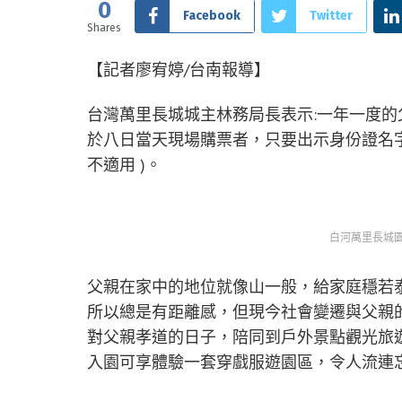
0
Facebook
Twitter
Shares
【記者廖宥婷/台南報導】
台灣萬里長城城主林務局長表示:一年一度
於八日當天現場購票者，只要出示身份證名字
不適用 )。
白河萬里長城
父親在家中的地位就像山一般，給家庭穩若
所以總是有距離感，但現今社會變遷與父親
對父親孝道的日子，陪同到戶外景點觀光旅
入園可享體驗一套穿戲服遊園區，令人流連