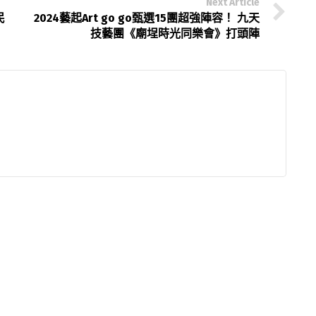
Next Article
民
2024藝起Art go go甄選15團超強陣容！ 九天
技藝團《廟埕時光同樂會》打頭陣