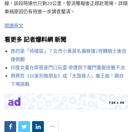
線，該段時速也只剩20公里，警消獲報後正趕赴現場，詳細
車禍原因仍有待進一步調查釐清。
閱讀原文
看更多 記者爆料網 新聞
真的是「待撞區」？北市小黃莫名偏移撞2待轉騎士後自
撞側翻
印度女童在鄰居家門口玩耍 慘遭倒下鐵門重壓送醫不治
周興哲《以後別做朋友》成「太鼓達人」魔王曲！親自
下場挑戰