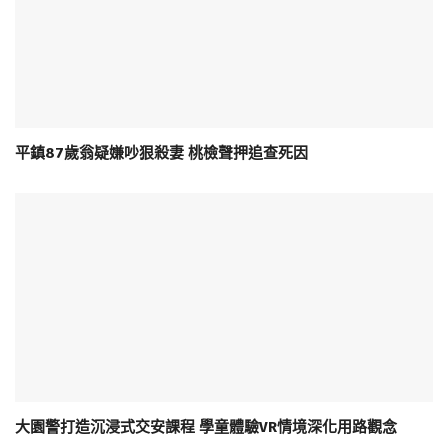
平鎮87歲翁疑嫌吵狠殺妻 桃檢聲押追查死因
大園警打造沉浸式交安課程 學童體驗VR情境深化用路觀念