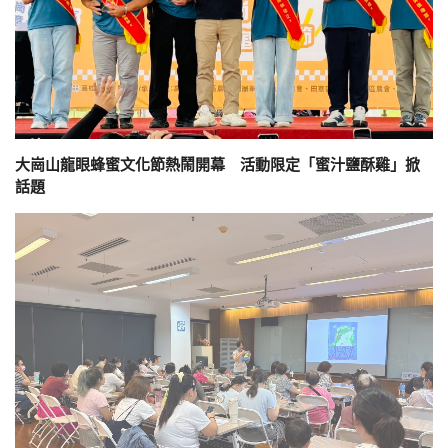
大崗山龍眼蜂蜜文化節熱鬧開幕 活動限定「蜜汁鹽酥雞」掀
話題