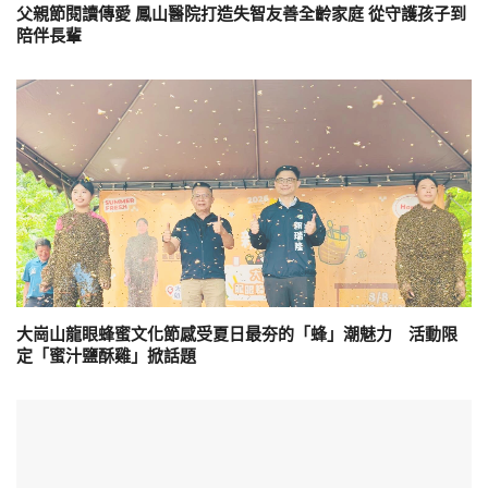
父親節閱讀傳愛 鳳山醫院打造失智友善全齡家庭 從守護孩子到
陪伴長輩
大崗山龍眼蜂蜜文化節感受夏日最夯的「蜂」潮魅力 活動限
定「蜜汁鹽酥雞」掀話題