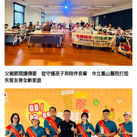
父親節閱讀傳愛 從守護孩子到陪伴長輩 市立鳳山醫院打造
失智友善全齡家庭