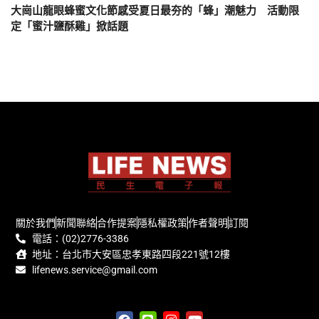
大崗山龍眼蜂蜜文化節感受夏日最夯的「蜂」潮魅力 活動限
定「蜜汁鹽酥雞」掀話題
關於我們
新聞聯絡
合作提案
隱私權政策
作者聲明
訂閱
電話：(02)2776-3386
地址：台北市大安區忠孝東路四段221號12樓
lifenews.service@gmail.com