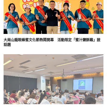
大崗山龍眼蜂蜜文化節熱鬧開幕 活動限定「蜜汁鹽酥雞」掀
話題