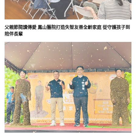
父親節閱讀傳愛 鳳山醫院打造失智友善全齡家庭 從守護孩子到
陪伴長輩