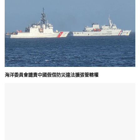
海洋委員會譴責中國假借防災違法擴張管轄權