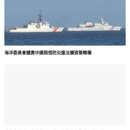
海洋委員會譴責中國假借防災違法擴張管轄權