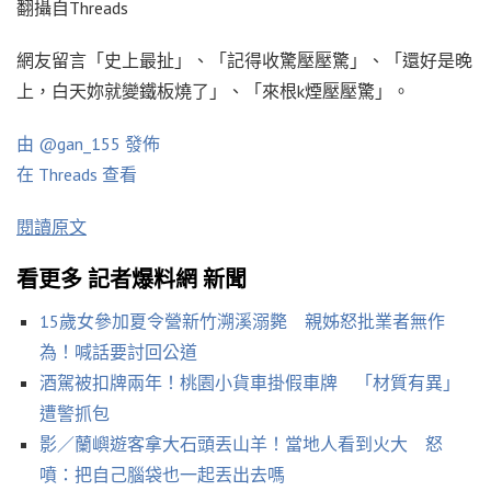
翻攝自Threads
網友留言「史上最扯」、「記得收驚壓壓驚」、「還好是晚
上，白天妳就變鐵板燒了」、「來根k煙壓壓驚」。
由 @gan_155 發佈
在 Threads 查看
閱讀原文
看更多 記者爆料網 新聞
15歲女參加夏令營新竹溯溪溺斃 親姊怒批業者無作
為！喊話要討回公道
酒駕被扣牌兩年！桃園小貨車掛假車牌 「材質有異」
遭警抓包
影／蘭嶼遊客拿大石頭丟山羊！當地人看到火大 怒
噴：把自己腦袋也一起丟出去嗎