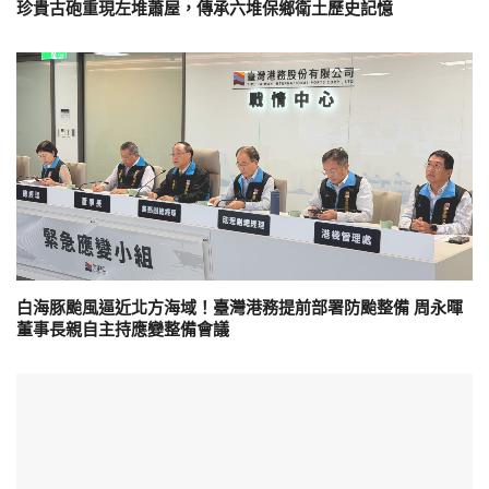
珍貴古砲重現左堆蕭屋，傳承六堆保鄉衛土歷史記憶
白海豚颱風逼近北方海域！臺灣港務提前部署防颱整備 周永暉
董事長親自主持應變整備會議