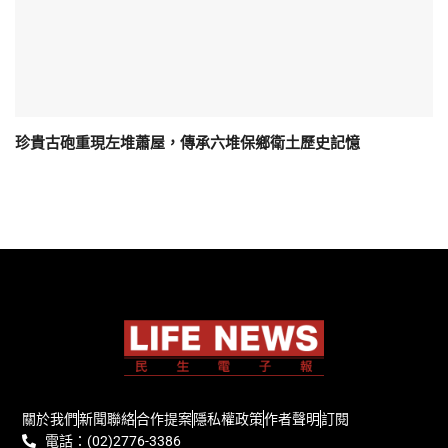
珍貴古砲重現左堆蕭屋，傳承六堆保鄉衛土歷史記憶
關於我們
新聞聯絡
合作提案
隱私權政策
作者聲明
訂閱
電話：(02)2776-3386