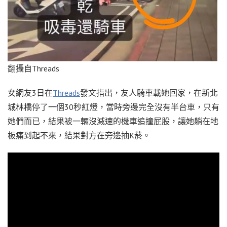
翻攝自Threads
女網友3日在
Threads
發文指出，友人騎車載她回家，在新北
城林橋停了一個30秒紅燈，當時旁邊完全沒有半台車，只有
她們而已，結果被一輛沒減速的機車追撞屁股，讓她躺在地
板痛到起不來，結果對方在旁邊抽K菸。