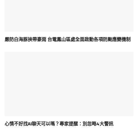
嚴防白海豚挾帶豪雨 台電鳳山區處全面啟動各項防颱應變機制
心情不好找AI聊天可以嗎？專家提醒：別忽略4大警訊