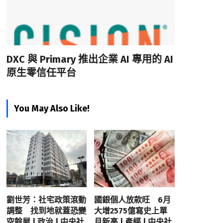
DXC 與 Primary 推出企業 AI 專用的 AI
原生零信任平台
You May Also Like!
劉世芳：社宅政策滾動
國銀個人放款旺 6月
調整 找到地就蓋恐變
大增2575億寫史上單
空餘屋 | 政治 | 中央社
月新高 | 產經 | 中央社