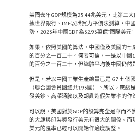
美國去年GDP規模為25.44兆美元，比第二大
據世界銀行、IMF以購買力平價法測算，中
勢，2023年中國GDP為32.93萬億‘’國際美
如果，依照美國的算法，中國僅及美國的七
的百分之一百二十。何者可信，一是以中國14
的百分之一百二十，但總體平均後中國仍然
但是，若以中國工業生產總量已是 G7 七個
（聯合國會員國總共193國）。所以，應該
發美鈔、高漲通膨以及胡亂造假失業率的作
可以說，美國對於GDP的設算完全是華而不
的大肆與印製與發行美元有很大的關係。而
美元的匯率已經可以開始作適度調整。