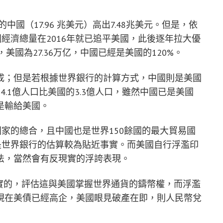
的中國（17.96 兆美元）高出7.48兆美元。但是，依
國經濟總量在2016年就已追平美國，此後逐年拉大優
元”，美國為27.36万亿，中國已經是美國的120%。
成；但是若根據世界銀行的計算方式，中國則是美國
.1億人口比美國的3.3億人口，雖然中國已是美國
是輸給美國。
國家的總合，且中國也是世界150餘國的最大貿易國
是世界銀行的估算較為貼近事實。而美國自行浮濫印
法，當然會有反現實的浮誇表現。
實的，評估這與美國掌握世界通貨的鑄幣權，而浮濫
現在美債已經高企，美國眼見破產在即，則人民幣兌