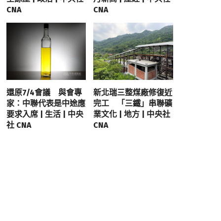
CNA
CNA
還原7/4會議 與會專
新北瑞三整煤廠修復近
家：中聯代表是中途應
完工 「三鐵」串聯礦
要求入席 | 生活 | 中央
業文化 | 地方 | 中央社
社 CNA
CNA