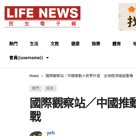
熱門
生活
文教
健康
娛樂
體育
會員({username})
Home
國際觀察站／中國推動人民幣升值 全球經濟版圖重構
熱門
綜合
國際觀察站／中國推
戰
yeh