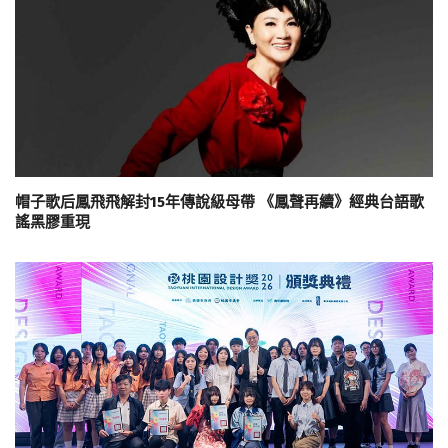
帽子歌后鳳飛飛解封15年傳說級母帶 《鳳聲再續》經典台語歌
謠黑膠重現