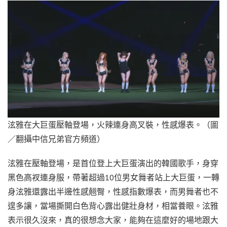
泫雅在大巨蛋壓軸登場，火辣連身高叉裝，性感爆表。（圖
／翻攝中信兄弟官方頻道）
泫雅在壓軸登場，是首位登上大巨蛋演出的韓國歌手，身穿
黑色高衩連身服，帶著超過10位男女舞者站上大巨蛋，一轉
身泫雅還露出半邊性感翹臀，性感指數爆表，而男舞者也不
遑多讓，當場撕開白色背心露出健壯身材，相當養眼。泫雅
表示很久沒來，真的很想念大家，能夠在這麼好的場地跟大