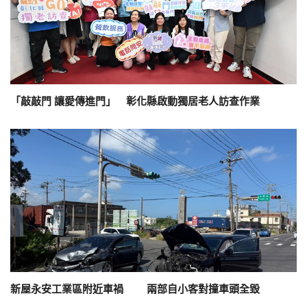
「敲敲門 讓愛傳進門」 彰化縣啟動獨居老人訪查作業
新屋永安工業區附近車禍 兩部自小客對撞車頭全毀