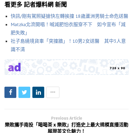
看更多 記者爆料網 新聞
快訊/剛有駕照疑搶快左轉挨撞 18歲蘆洲男騎士命危送醫
Matzka北流開唱！喊減肥怕衣服穿不下 如今宣布「減
肥失敗」
社子島繞境貨車「突撞牆」！10男2女送醫 其中3人意
識不清
Previous Article
樂敗攜手南投「喝喝茶 x 樂敗」打造史上最大規模直播活動
展現茶文化魅力！