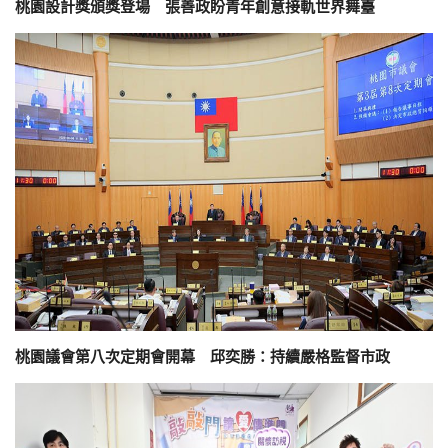
桃園設計獎頒獎登場 張善政盼青年創意接軌世界舞臺
桃園議會第八次定期會開幕 邱奕勝：持續嚴格監督市政