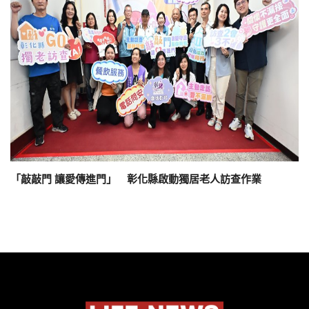
「敲敲門 讓愛傳進門」 彰化縣啟動獨居老人訪查作業