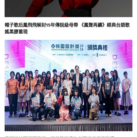
帽子歌后鳳飛飛解封15年傳說級母帶 《鳳聲再續》經典台語歌
謠黑膠重現