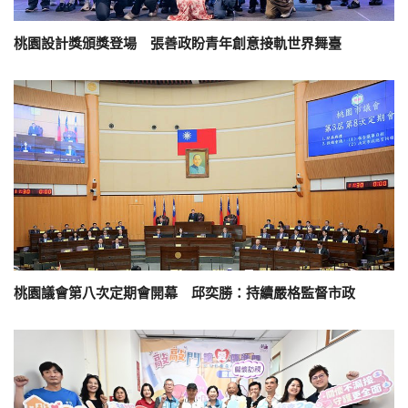
桃園設計獎頒獎登場 張善政盼青年創意接軌世界舞臺
桃園議會第八次定期會開幕 邱奕勝：持續嚴格監督市政