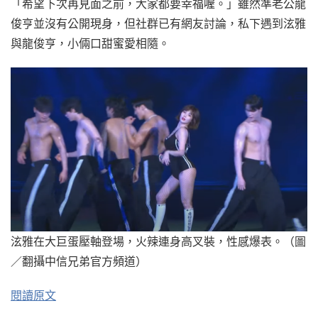
「希望下次再見面之前，大家都要幸福喔。」雖然準老公龍
俊亨並沒有公開現身，但社群已有網友討論，私下遇到泫雅
與龍俊亨，小倆口甜蜜愛相隨。
泫雅在大巨蛋壓軸登場，火辣連身高叉裝，性感爆表。（圖
／翻攝中信兄弟官方頻道）
閱讀原文