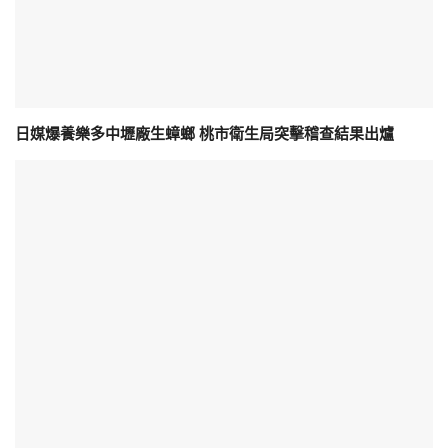
日媒爆養樂多中壢廠生蟑螂 桃市衛生局突擊稽查結果出爐