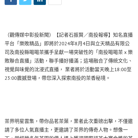
（觀傳媒中彰投新聞）【記者石振賢／南投報導】知名直播
平台「樂敗精品」即將於2024年8月4日與立天精品有限公
司及南投縣喝喝茶攜手呈獻一場突破性的「南投喝喝茶 x 樂
敗聯合直播」活動，聯手播好播滿；這場融合了傳統文化、
視覺與味覺的沈浸式直播， 業者將於活動當天晚上18:00至
23:00震撼登場，帶您深入探索南投的茶香秘境。
茶界明星雲集，帶你品茗茶葉，業者此次重磅出擊，不僅邀
請了多位人氣直播主，更邀請了茶界的傳奇人物。想像一