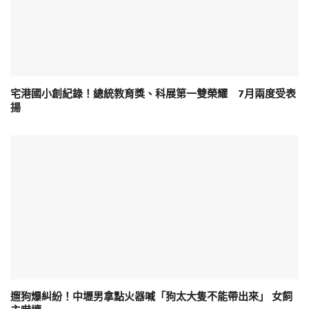
宅港國小創紀錄！總統教育獎、科展第一雙榮耀 7月兩度受表
揚
遛狗爆糾紛！中壢男拿點火器喊「狗太大隻不能帶出來」 女飼