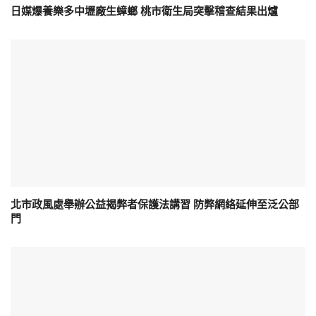
日媒爆養樂多中壢廠生蟑螂 桃市衛生局突擊稽查結果出爐
北市政風處舉辦公益揭弊者保護法講習 防弊網絡延伸至泛公部
門