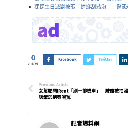
粿粿生日派對被砸「蟑螂刮鬍泡」！驚恐
0
Facebook
Twitter
Shares
Previous Article
女駕駛開iRent「刷一排機車」 駛離被拍照
認肇逃到案喊冤
記者爆料網