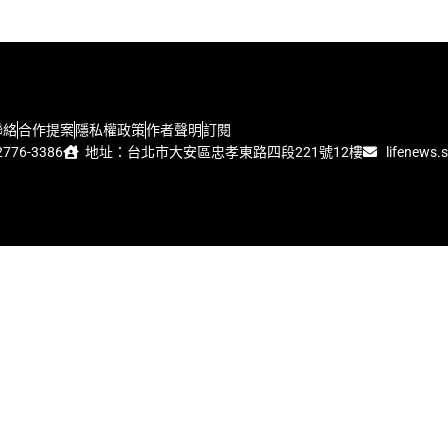
聯絡
合作提案
隱私權政策
作者聲明
訂閱
776-3386
地址：台北市大安區忠孝東路四段221號12樓
lifenews.