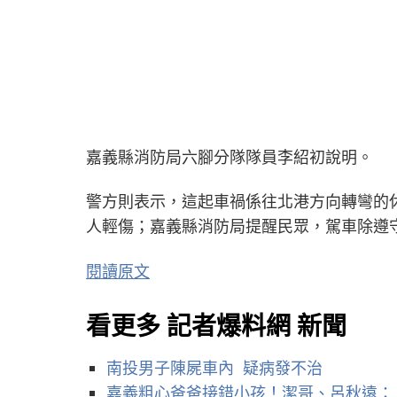
嘉義縣消防局六腳分隊隊員李紹初說明。
警方則表示，這起車禍係往北港方向轉彎的
人輕傷；嘉義縣消防局提醒民眾，駕車除遵
閱讀原文
看更多 記者爆料網 新聞
南投男子陳屍車內 疑病發不治
嘉義粗心爸爸接錯小孩！潔哥、呂秋遠：