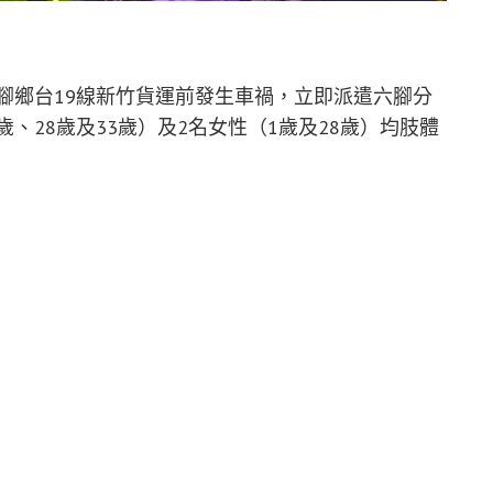
六腳鄉台19線新竹貨運前發生車禍，立即派遣六腳分
歲、28歲及33歲）及2名女性（1歲及28歲）均肢體