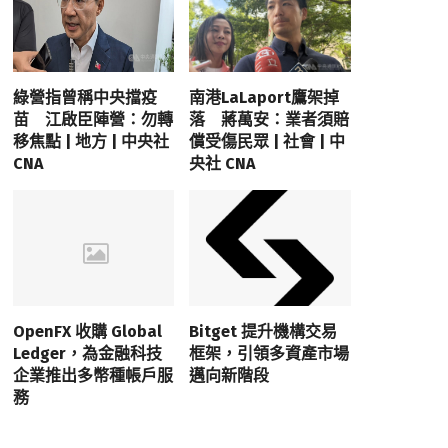
綠營指曾稱中央擋疫
南港LaLaport鷹架掉
苗 江啟臣陣營：勿轉
落 蔣萬安：業者須賠
移焦點 | 地方 | 中央社
償受傷民眾 | 社會 | 中
CNA
央社 CNA
OpenFX 收購 Global
Bitget 提升機構交易
Ledger，為金融科技
框架，引領多資產市場
企業推出多幣種帳戶服
邁向新階段
務