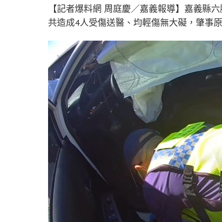
【記者爆料網 周庭慶／嘉義報導】嘉義縣六
共造成4人受傷送醫、均輕傷無大礙，肇事