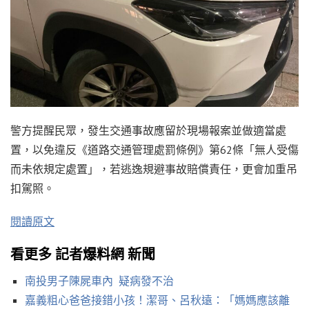
警方提醒民眾，發生交通事故應留於現場報案並做適當處
置，以免違反《道路交通管理處罰條例》第62條「無人受傷
而未依規定處置」，若逃逸規避事故賠償責任，更會加重吊
扣駕照。
閱讀原文
看更多 記者爆料網 新聞
南投男子陳屍車內 疑病發不治
嘉義粗心爸爸接錯小孩！潔哥、呂秋遠：「媽媽應該離