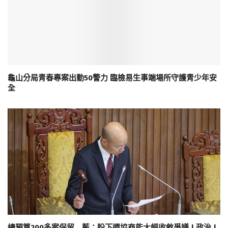
龜山分局青春專案出動50警力 臨檢易生事端場所守護青少年安
全
總預算200多案保留 藍：盼下週協商能大幅收斂爭議 | 政治 |