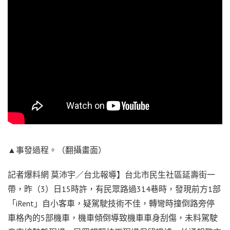
▲事發過程。（翻攝畫面）
記者爆料網 莫沛宇／台北報導】台北市民生社區延壽街一
帶，昨（3）日15時許，有民眾路過314巷時，發現前方1部
「iRent」自小客車，疑駕駛技術不佳，轉彎時撞倒路旁停
車格內的5部機車，機車傾倒導致機車車身刮傷，未料駕駛