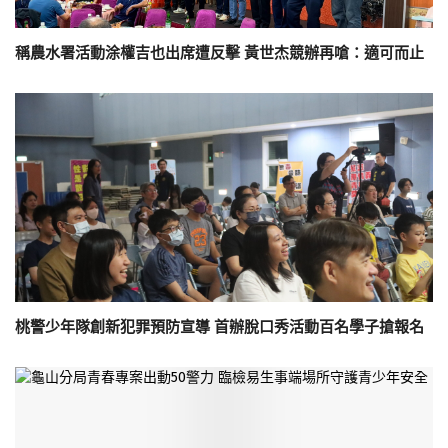
稱農水署活動涂權吉也出席遭反擊 黃世杰競辦再嗆：適可而止
桃警少年隊創新犯罪預防宣導 首辦脫口秀活動百名學子搶報名