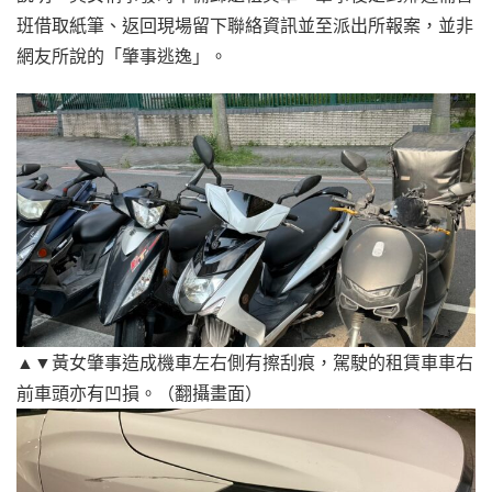
班借取紙筆、返回現場留下聯絡資訊並至派出所報案，並非
網友所說的「肇事逃逸」。
▲▼黃女肇事造成機車左右側有擦刮痕，駕駛的租賃車車右
前車頭亦有凹損。（翻攝畫面）