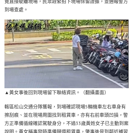
竟直接駛離現場，民眾趕緊拍下現場保留證據，並通報警方
到場查處。
▲黃女事後回到現場留下聯絡資訊。（翻攝畫面）
轄區松山交通分隊獲報，到場確認現場5輛機車左右車身有
擦刮痕、並在現場周圍找到租賃車，亦有右前車頭凹損，警
方正準備循線確認駕駛身分，不過33歲黃姓女子已主動到案
說明。黃女稱事發時準備歸還租賃車，肇事後是到鄰近補習