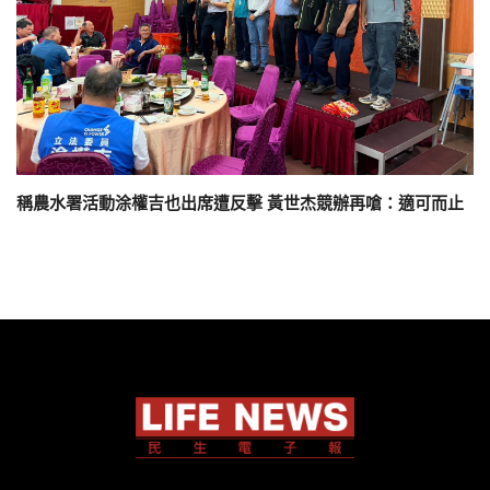
稱農水署活動涂權吉也出席遭反擊 黃世杰競辦再嗆：適可而止