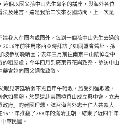
」，這個以國父孫中山先生命名的講座，與海外各位
看法及建言。這是我第二次來泰國訪問，上一次是
不論我人在國內或國外，每到一個孫中山先生去過的
2016年前往馬來西亞時拜訪了如同盟會舊址、孫
新加坡參訪晚晴園；去年三月前往南京中山陵悼念中
時的租屋處；今年四月到廣東黃花崗致祭、參訪中山
中華會館向國父銅像致敬。
國父眼見清廷積弱不振且甲午戰敗，飽受列強欺凌，
勢危如壘卵，於是遠赴美國檀香山成立興中會，立志
眾政府」的建國理想，號召海內外志士仁人共襄大
1911年推翻了268年的滿清王朝，結束了近四千年
─中華民國。