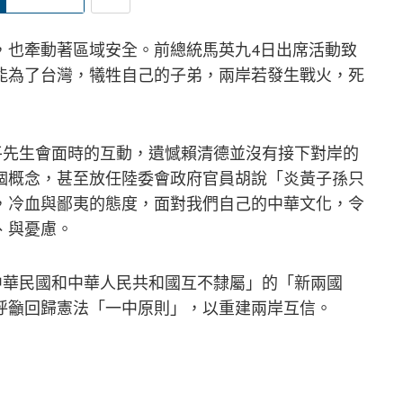
，也牽動著區域安全。前總統馬英九4日出席活動致
能為了台灣，犧牲自己的子弟，兩岸若發生戰火，死
平先生會面時的互動，遺憾賴清德並沒有接下對岸的
個概念，甚至放任陸委會政府官員胡說「炎黃子孫只
，冷血與鄙夷的態度，面對我們自己的中華文化，令
、與憂慮。
中華民國和中華人民共和國互不隸屬」的「新兩國
呼籲回歸憲法「一中原則」，以重建兩岸互信。