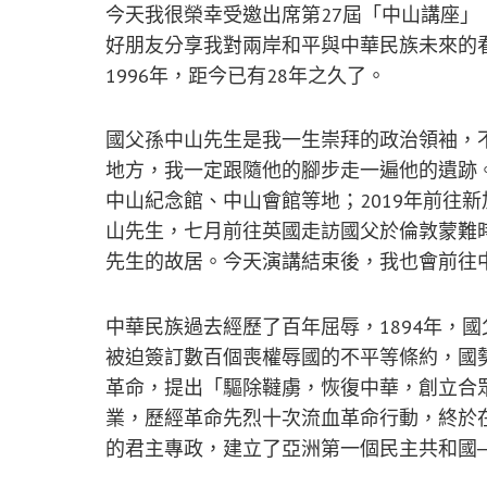
今天我很榮幸受邀出席第27屆「中山講座
好朋友分享我對兩岸和平與中華民族未來的
1996年，距今已有28年之久了。
國父孫中山先生是我一生崇拜的政治領袖，
地方，我一定跟隨他的腳步走一遍他的遺跡。
中山紀念館、中山會館等地；2019年前往
山先生，七月前往英國走訪國父於倫敦蒙難
先生的故居。今天演講結束後，我也會前往
中華民族過去經歷了百年屈辱，1894年，
被迫簽訂數百個喪權辱國的不平等條約，國
革命，提出「驅除韃虜，恢復中華，創立合
業，歷經革命先烈十次流血革命行動，終於在
的君主專政，建立了亞洲第一個民主共和國