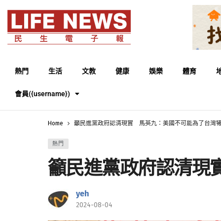
熱門
生活
文教
健康
娛樂
體育
會員({username})
Home
籲民進黨政府認清現實 馬英九：美國不可能為了台灣
熱門
籲民進黨政府認清現
yeh
2024-08-04