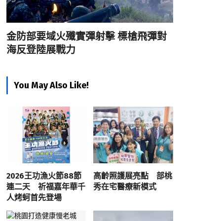
金防部要域火殲實彈射擊 標槍飛彈對
海反登陸展戰力
You May Also Like!
2026王功漁火節88節
高齡照護展亮點 部桃
連二天 祈福嘉年華千
秀在宅醫療新模式
人烤蚵首先登場