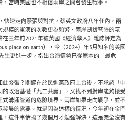
灣，當時美國也不相信兩岸之間會發生戰爭。
退，快速走向緊張與對抗，蔡英文政府八年任內，兩
大規模的軍演的次數更為頻繁、兩岸劍拔弩張的氛
在三年前2021年被英國《經濟學人》雜誌評定為
us place on earth），今（2024）年3月知名的美國
aria）先生更進一步，指出台海情勢已從原本的「最危
如此緊張？關鍵在於民進黨政府上台後，不承認「中
同的政治基礎「九二共識」，又找不到對岸能夠接受
正式溝通管道的危險境界。兩岸如果走向戰爭，並不
遠發展的需要。就是因為這樣的情況，今年初在金門
難，這件事情搞了幾個月才勉強解決，這是完全沒有