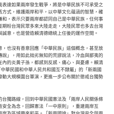
我表達如果兩岸發生戰爭，將是中華民族不可承受之
活方式，維護兩岸和平，以中華文化蘊涵的智慧，確
謙和，表示只要兩岸都認同自己是中華民族，任何事
並期盼台灣民眾多來大陸走走，大陸民眾也多去台灣
與誠意，也是營造賴清德總統上任後的運作空間。
意，也沒有善意回應「中華民族」這個概念，甚至放
傳說」，用如此拙劣無知的荒謬說法，冷血與鄙夷的
在內的炎黃子孫，都感到反感、痛心、與憂慮。賴清
「中華民國和中華人民共和國互不隸屬」的「新兩國
發動大規模圍台軍演，更進一步公布關於懲戒台獨勢
的台獨路線，回到中華民國憲法及「兩岸人民關係條
姓安全為念，回歸憲法「一中原則」，重建兩岸互
兩岸及區域帶來和平。「新兩國論」對台灣安全與兩