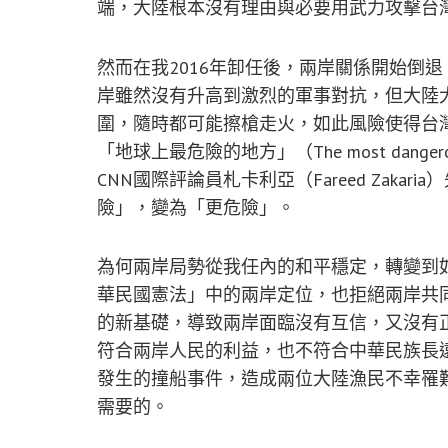
端，大陸根本沒有理由與必要用武力攻擊台
然而在我2016年卸任後，兩岸關係開始倒
岸雖然沒有升高到激烈的軍事對抗，但大陸
圍，隨時都可能擦槍走火，如此風險使得台灣
「地球上最危險的地方」（The most dangero
CNN國際評論員札卡利亞（Fareed Zak
險」，變為「更危險」。
為何兩岸局勢從我任內的和平穩定，轉變到
華民國憲法」中的兩岸定位，也拒絕兩岸共
的新基礎，導致兩岸面臨沒有互信，又沒有
符合兩岸人民的利益，也不符合中華民族長
發生的撞船事件，造成兩位大陸漁民不幸罹
需要的。