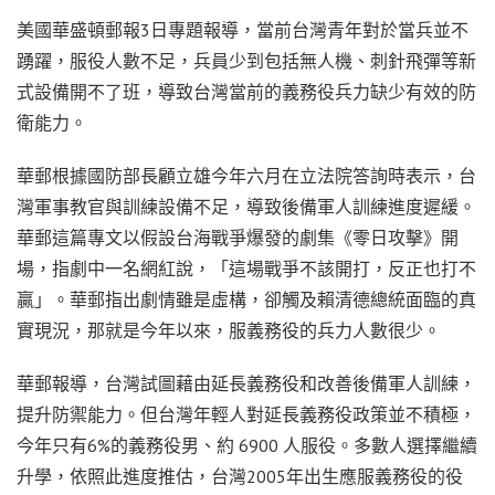
美國華盛頓郵報3日專題報導，當前台灣青年對於當兵並不
踴躍，服役人數不足，兵員少到包括無人機、刺針飛彈等新
式設備開不了班，導致台灣當前的義務役兵力缺少有效的防
衛能力。
華郵根據國防部長顧立雄今年六月在立法院答詢時表示，台
灣軍事教官與訓練設備不足，導致後備軍人訓練進度遲緩。
華郵這篇專文以假設台海戰爭爆發的劇集《零日攻擊》開
場，指劇中一名網紅說，「這場戰爭不該開打，反正也打不
贏」。華郵指出劇情雖是虛構，卻觸及賴清德總統面臨的真
實現況，那就是今年以來，服義務役的兵力人數很少。
華郵報導，台灣試圖藉由延長義務役和改善後備軍人訓練，
提升防禦能力。但台灣年輕人對延長義務役政策並不積極，
今年只有6%的義務役男、約 6900 人服役。多數人選擇繼續
升學，依照此進度推估，台灣2005年出生應服義務役的役