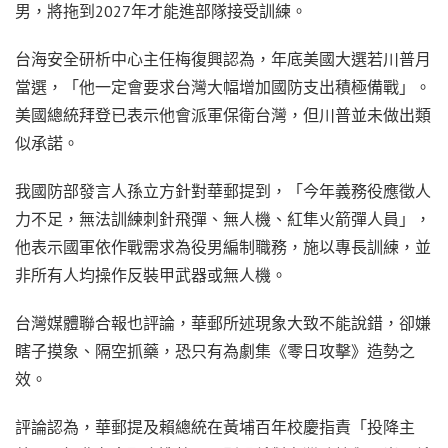
男，將拖到2027年才能進部隊接受訓練。
台海安全研析中心主任梅復興認為，年底美國大選若川普月
當選，「他一定會要求台灣大幅增加國防支出積極備戰」。
美國總統拜登已表示他會派軍保衛台灣，但川普並未做出類
似承諾。
我國防部發言人孫立方針對華郵提到，「今年義務役應徵人
力不足，無法訓練刺針飛彈、無人機、紅隼火箭彈人員」，
他表示國軍依作戰需求為役男編制職務，施以專長訓練，並
非所有人均操作反裝甲武器或無人機。
台灣媒體聯合報也評論，華郵所述現象大致不能說錯，卻嫌
瞎子摸象、隔空抓藥，恐只有為劇集《零日攻擊》造勢之
效。
評論認為，華郵提及賴總統在黃埔百年校慶指責「投降主