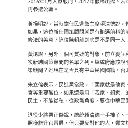
2016年1月入獄服刑，2017年假釋出獄
再參選公職。
黃揚明說，當時擔任民進黨主席賴清德說，
如果，這位新任國策顧問就是有賄選前科的
修法的美意？這位陳朝龍到底是不是同一人
黃還說，另外一個可質疑的對象，前立委莊
次新聘國策顧問的名單之列。總統府應該說
策顧問？她現在是否具有中華民國國籍，否
朱立倫表示，民進黨當政，「國家就是他家、
官等重要職位，如果還是用「我家、賴家」
民主，不能從私、從政黨角度，要從中華民
退役少將栗正傑說，總統賴清德一手棒子、
照樣能升官晉爵，但只要反對他的人，鄭文