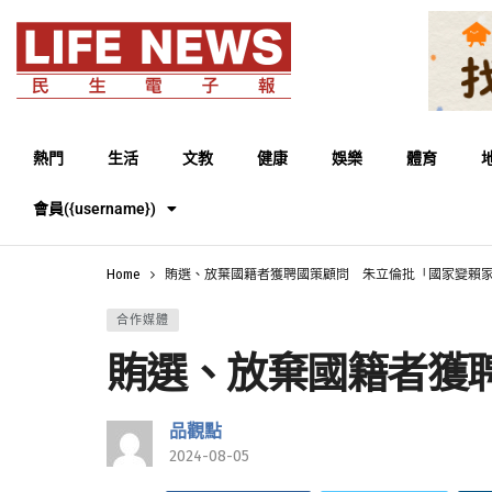
熱門
生活
文教
健康
娛樂
體育
會員({username})
Home
賄選、放棄國籍者獲聘國策顧問 朱立倫批「國家變賴
合作媒體
賄選、放棄國籍者獲
品觀點
2024-08-05