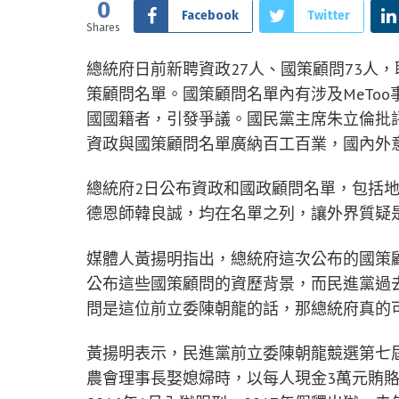
0
Facebook
Twitter
Shares
總統府日前新聘資政27人、國策顧問73人，聘
策顧問名單。國策顧問名單內有涉及MeTo
國國籍者，引發爭議。國民黨主席朱立倫批
資政與國策顧問名單廣納百工百業，國內外
總統府2日公布資政和國政顧問名單，包括
德恩師韓良誠，均在名單之列，讓外界質疑
媒體人黃揚明指出，總統府這次公布的國策
公布這些國策顧問的資歷背景，而民進黨過
問是這位前立委陳朝龍的話，那總統府真的
黃揚明表示，民進黨前立委陳朝龍競選第七
農會理事長娶媳婦時，以每人現金3萬元賄賂