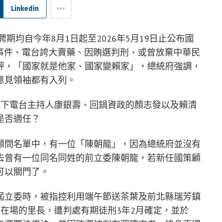
Linkedin
期均自今年8月1日起至2026年5月19日止公布國
o事件、電台誇大賣藥、因賄選判刑、或曾放棄中華民
評，「國家就是他家、國家變賴家」，總統府強調，
意見領袖都有入列。
地下電台主持人康銀壽、回鍋資政的顏志發以及賴清
是否適任？
顧問名單中，有一位「陳朝龍」，因為總統府並沒有
去曾有一位同名同姓的前立委陳朝龍，若新任國策顧
可以關門了。
屆立委時，被指控利用端午節送茶葉及前北縣瑞芳鎮
在場的里長，遭判處有期徒刑3年2月確定，並於