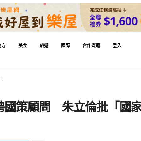
地方
美食
旅遊
國際
合作媒體
登入
家」
聘國策顧問 朱立倫批「國