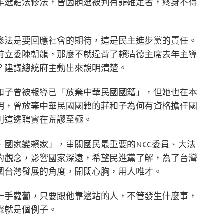
。去年選罷法修法，曾因賄選被判有罪確定者，終身不得
修法是要回應社會的期待，這是民主進步黨的責任。
前立委陳朝龍，那麼不就違背了賴清德主席去年主導
？建議總統府主動出來說明清楚。
和子曾被報導已「放棄中華民國國籍」，但她也在本
明，曾放棄中華民國國籍的莊和子為何有資格擔任國
則這遴聘實在荒謬至極。
國家變賴家」，事關國民最重要的NCC委員、大法
的觀念，影響國家深遠，希望民進黨了解，為了台灣
國台灣發展的角度，開闊心胸，用人唯才。
一手蘿蔔，只要跟他靠邊站的人，不管發生什麼事，
燦就是個例子。