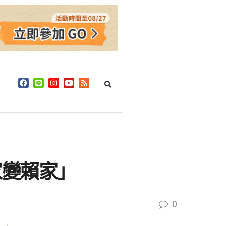
家變賴家」
0