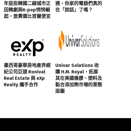
年這些韓國二線城市正
通，你家的電器們真的
因韓劇與K-pop悄悄崛
在「說話」了嗎？
起，旅費還比首爾便宜
墨西哥豪華房地產界經
Univar Solutions 收
紀公司巨頭 Ronival
購 H.M. Royal，拓展
Real Estate 與 eXp
其在美國橡膠、塑料及
Realty 攜手合作
黏合添加劑市場的業務
版圖