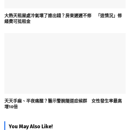
大熱天租屋處冷氣壞了誰出錢？房東遲遲不修 「這情況」修
繕費可抵租金
天天手麻、半夜痛醒？醫示警腕隧道症候群 女性發生率最高
增10倍
You May Also Like!