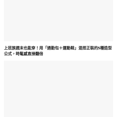
上班族週末也能穿！用「通勤包＋運動鞋」混搭正裝的5種造型
公式，時髦感直接翻倍