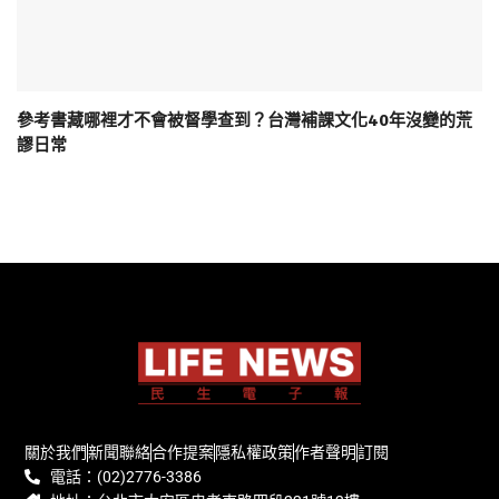
參考書藏哪裡才不會被督學查到？台灣補課文化40年沒變的荒
謬日常
關於我們
新聞聯絡
合作提案
隱私權政策
作者聲明
訂閱
電話：(02)2776-3386