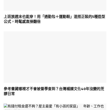
上班族週末也能穿！用「通勤包＋運動鞋」混搭正裝的5種造型
公式，時髦感直接翻倍
參考書藏哪裡才不會被督學查到？台灣補課文化40年沒變的荒
謬日常