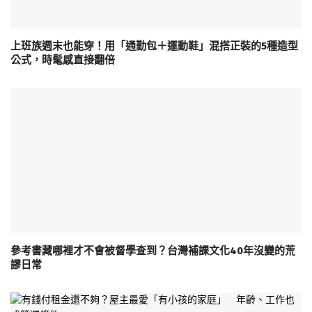
上班族週末也能穿！用「通勤包＋運動鞋」混搭正裝的5種造型
公式，時髦感直接翻倍
參考書藏哪裡才不會被督學查到？台灣補課文化40年沒變的荒
謬日常