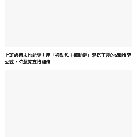
上班族週末也能穿！用「通勤包＋運動鞋」混搭正裝的5種造型
公式，時髦感直接翻倍