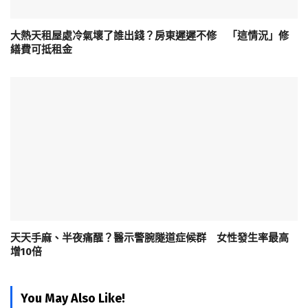
大熱天租屋處冷氣壞了誰出錢？房東遲遲不修 「這情況」修
繕費可抵租金
天天手麻、半夜痛醒？醫示警腕隧道症候群 女性發生率最高
增10倍
You May Also Like!