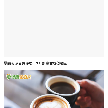
暴雨天災又遇股災 7月新案買氣倒頭栽