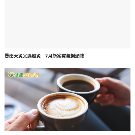
暴雨天災又遇股災 7月新案買氣倒頭栽