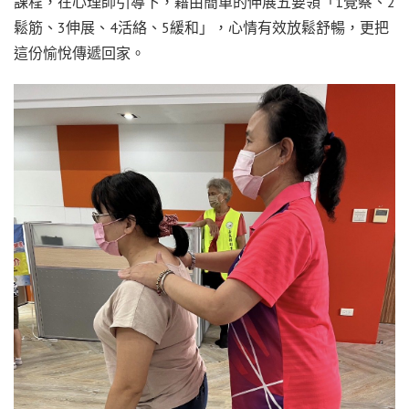
課程，在心理師引導下，藉由簡單的伸展五要領「1覺察、2
鬆筋、3伸展、4活絡、5緩和」，心情有效放鬆舒暢，更把
這份愉悅傳遞回家。