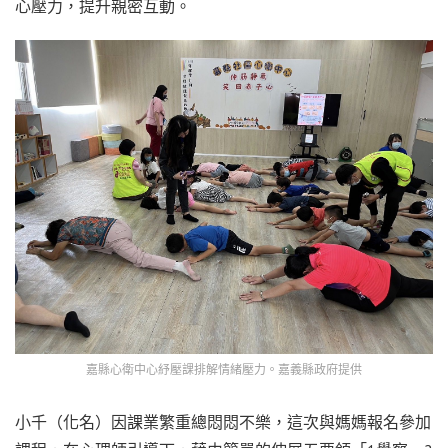
心壓力，提升親密互動。
嘉縣心衛中心紓壓課排解情緒壓力。嘉義縣政府提供
小千（化名）因課業繁重總悶悶不樂，這次與媽媽報名參加