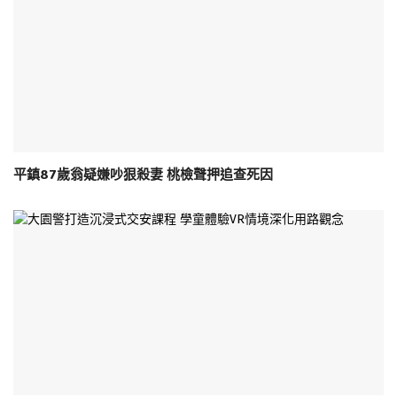
平鎮87歲翁疑嫌吵狠殺妻 桃檢聲押追查死因