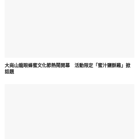
大崗山龍眼蜂蜜文化節熱鬧開幕 活動限定「蜜汁鹽酥雞」掀
話題