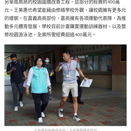
另華南高商的校園圍牆改善工程，這部分的經費約400萬
元。王美惠也希望能藉由修繕學校外觀，讓校園擁有更多元
的樣貌。在嘉義高商部份，嘉商擁有各項運動代表隊，為推
動多元體育發展，學校目前計畫購置運動訓練器材，以及整
修校園游泳池，全案所需經費超過400萬元。
王美惠會勘華南高商。王美惠服務處提供