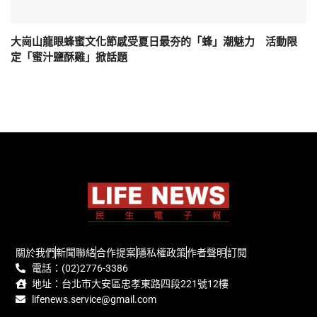
大崗山龍眼蜂蜜文化節感受夏日最夯的「蜂」潮魅力 活動限
定「蜜汁鹽酥雞」掀話題
關於我們
新聞聯絡
合作提案
隱私權政策
作者聲明
訂閱
電話：(02)2776-3386
地址：台北市大安區忠孝東路四段221號12樓
lifenews.service@gmail.com