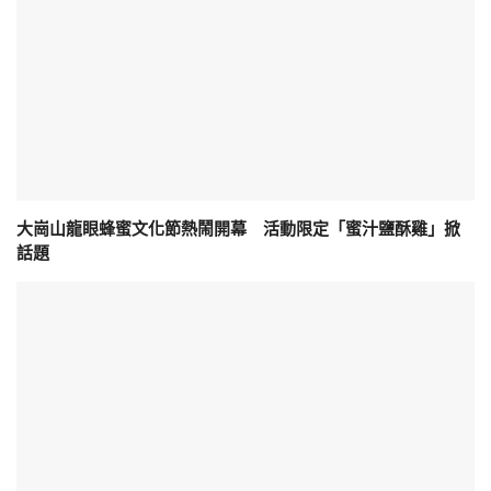
大崗山龍眼蜂蜜文化節熱鬧開幕 活動限定「蜜汁鹽酥雞」掀
話題