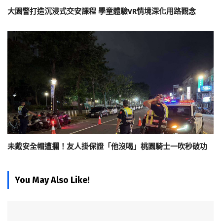
大園警打造沉浸式交安課程 學童體驗VR情境深化用路觀念
未戴安全帽遭攔！友人掛保證「他沒喝」桃園騎士一吹秒破功
You May Also Like!