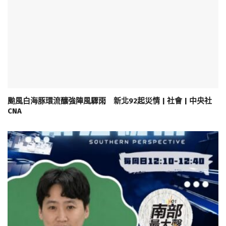
颱風白海豚環流釀強陣風驟雨 新北92起災情 | 社會 | 中央社
CNA