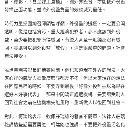
音、錄影，「甚至線上直播」，讓外界監督，才能使外役監
發揮正面功能，並將外役監負面的效應減到最低。
時代力量黨團總召邱顯智呼籲，外役監的遴選，一定要公開
透明，像是包括貪污、重大經濟犯罪者，都不應該到外役
監，至少要把犯罪所得繳回，有些人甚至一毛錢都沒有繳
回，竟還可以到外役監「放假」，這是很嚴重的問題，社會
無法接受。
民進黨團書記長莊瑞雄回應，他也知道現在外界的想法，大
家心裡的感受與靈敏度應該都差不多，但以大家現在的想法
在回應民粹的時候，不要弄到最後「好像外役監被以為是在
選好人好事代表」，那是中間矯正處遇機構，是要讓受刑人
回到社會之前在這機構先能重啟，重新做人以後回到社會。
對此，柯建銘表示，欽佩莊瑞雄的發言不簡單，法律人莊瑞
雄講這些話需要勇氣。柯建銘也強調，不要把外役監污名化