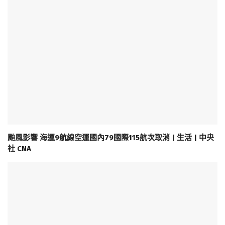
颱風影響 海運9航線空運國內79國際115航次取消 | 生活 | 中央
社 CNA