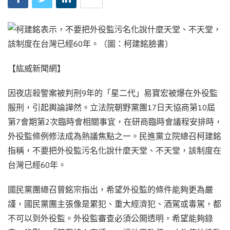
【紘威新聞網】
因夜店殺警案被判刑9年的「星二代」易寶宏被爆在外役監
服刑，引起輿論譁然。立法院朝野黨團17日天協商第10屆
第7會期第2次臨時會相關事宜，在研商臨時會議程安排時，
外役監條例修法成為熱議焦點之一。民進黨立院總召柯建銘
指稱，不要把外役監污名化說什麼天堂、不天堂，該制度在
台灣已經60年。
國民黨團總召曾銘宗指出，希望外役監的條件能夠更為嚴
謹，國民黨團主張像是累犯、重大經濟犯、酒駕或毒駕，都
不可以到外役監。外役監審查必須公開透明，希望能夠錄