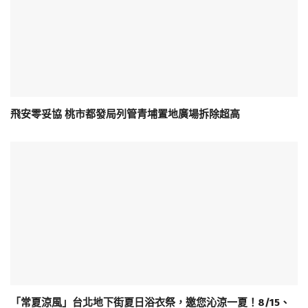
飛安零妥協 桃市都發局列管青埔置地廣場拆除超高
「常夏涼風」台北地下街夏日浴衣祭，邀您沁涼一夏！8/15、