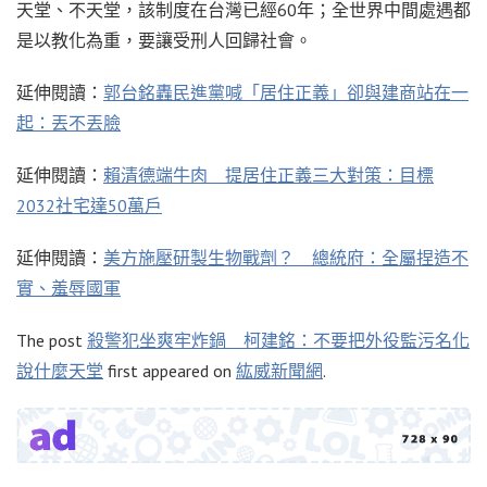
天堂、不天堂，該制度在台灣已經60年；全世界中間處遇都
是以教化為重，要讓受刑人回歸社會。
延伸閱讀：
郭台銘轟民進黨喊「居住正義」卻與建商站在一
起：丟不丟臉
延伸閱讀：
賴清德端牛肉 提居住正義三大對策：目標
2032社宅達50萬戶
延伸閱讀：
美方施壓研製生物戰劑？ 總統府：全屬捏造不
實、羞辱國軍
The post
殺警犯坐爽牢炸鍋 柯建銘：不要把外役監污名化
說什麼天堂
first appeared on
紘威新聞網
.