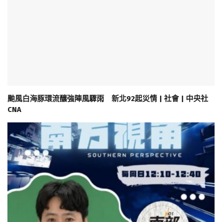
颱風白海豚環流釀強陣風驟雨 新北92起災情 | 社會 | 中央社
CNA