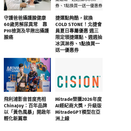
守護爸爸攝護腺健康
捷運點夠酷，就換
60歲男解尿異常 靠
COLD STONE！北捷會
PHI檢測及早揪出攝護
員夏日專屬優惠 週三
腺癌
限定領捷運點、週週抽
冰淇淋券、1點換買一
送一優惠券
飛利浦影音首度亮相
Mitrade榮獲2026年度
ChinaJoy：百年品牌
AI經紀商大獎，升級版
以「黃色風暴」開啟年
MitradeGPT模型在亞
輕化新篇章
洲上線