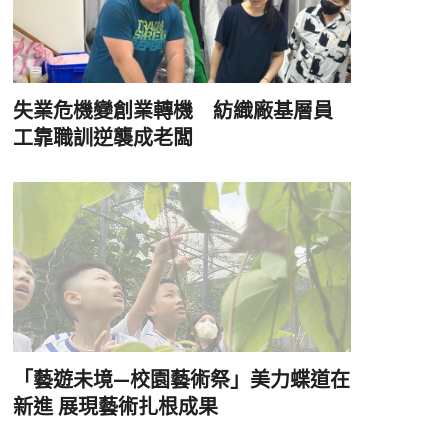
失業危機變創業轉機 紡織廠基層員
工靠職訓逆襲成老闆
「藝遊未境—校園藝術祭」美力蝶道在
新進 展現藝術扎根成果