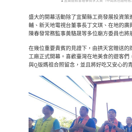
▲宜蘭道教會理事長李文貴（中間黑色道袍者
盛大的開幕活動除了宜蘭縣工商發展投資策
輔、新天地電視台董事長丁文琪、在地的廣
陳春發常務監事黃駱晟等多位廟方委員也將
在幾位重要貴賓的見證下，由拱天宮贈送的
工廠正式開幕。喜歡臺灣在地美食的遊客們
與Q版媽祖合照留念，並且將好吃又安心的