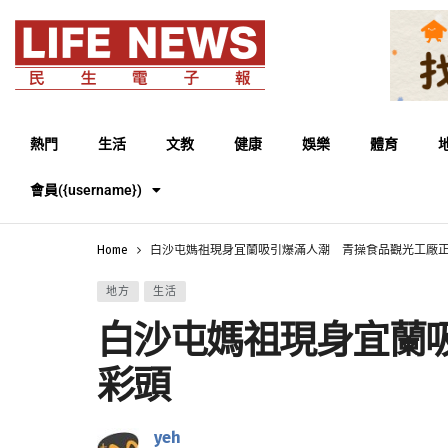
熱門
生活
文教
健康
娛樂
體育
會員({username})
Home
白沙屯媽祖現身宜蘭吸引爆滿人潮 青操食品觀光工廠
地方
生活
白沙屯媽祖現身宜蘭
彩頭
yeh