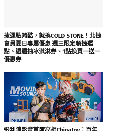
捷運點夠酷，就換COLD STONE！北捷
會員夏日專屬優惠 週三限定領捷運
點、週週抽冰淇淋券、1點換買一送一
優惠券
飛利浦影音首度亮相ChinaJoy：百年