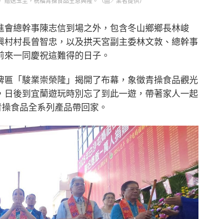
）贈送玉圭，祝福青操食品生意興隆。（圖／業者提供）
進會總幹事陳志信到場之外，包含冬山鄉鄉長林峻
興村村長曾智忠，以及拱天宮副主委林文敦、總幹事
前來一同慶祝這難得的日子。
牌匾「駿業崇榮隆」揭開了布幕，象徵青操食品觀光
，日後到宜蘭遊玩時別忘了到此一遊，帶著家人一起
青操食品全系列產品帶回家。