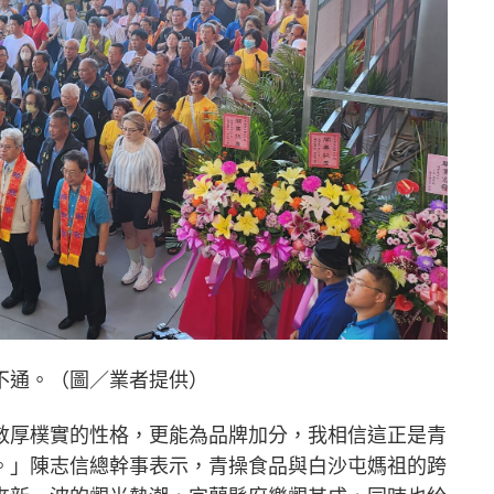
不通。（圖／業者提供）
敦厚樸實的性格，更能為品牌加分，我相信這正是青
。」陳志信總幹事表示，青操食品與白沙屯媽祖的跨