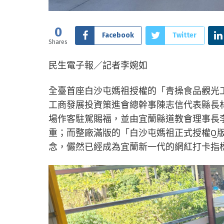
0
Facebook
Twitter
Shares
民生電子報／記者李婉如
全臺首座白沙屯媽祖授權的「青操食品觀光
工商發展投資策進會總幹事陳志信代表縣長
場作客駐駕賜福，並由宜蘭縣道教會理事長
重；而整廠滿版的「白沙屯媽祖正式授權Q
念，儼然已經成為宜蘭新一代的網紅打卡指