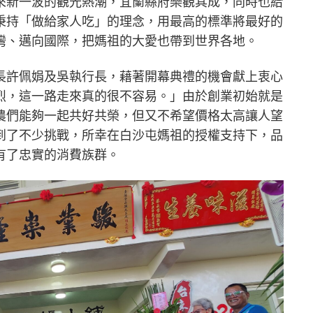
來新一波的觀光熱潮，宜蘭縣府樂觀其成，同時也給
秉持「做給家人吃」的理念，用最高的標準將最好的
灣、邁向國際，把媽祖的大愛也帶到世界各地。
長許佩娟及吳執行長，藉著開幕典禮的機會獻上衷心
烈，這一路走來真的很不容易。」由於創業初始就是
農們能夠一起共好共榮，但又不希望價格太高讓人望
到了不少挑戰，所幸在白沙屯媽祖的授權支持下，品
有了忠實的消費族群。