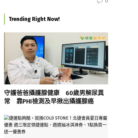
0
Trending Right Now!
守護爸爸攝護腺健康 60歲男解尿異
常 靠PHI檢測及早揪出攝護腺癌