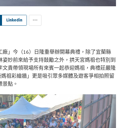
Linkedin
工廠」今（16）日隆重舉辦開幕典禮，除了宜蘭縣
林姿妙前來給予支持鼓勵之外，拱天宮媽祖也特別到
李文貴帶領現場所有來賓一起恭迎媽祖，典禮莊嚴隆
版媽祖彩繪牆」更是吸引眾多媒體及遊客爭相拍照留
標景點。