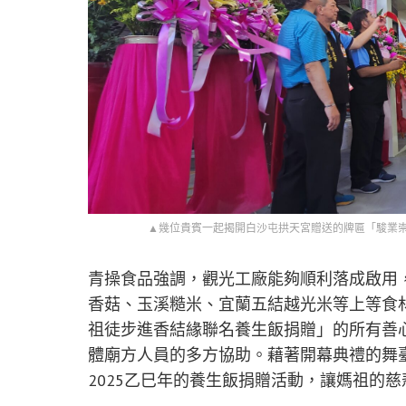
▲幾位貴賓一起揭開白沙屯拱天宮贈送的牌匾「駿業
青操食品強調，觀光工廠能夠順利落成啟用
香菇、玉溪糙米、宜蘭五結越光米等上等食
祖徒步進香結緣聯名養生飯捐贈」的所有善
體廟方人員的多方協助。藉著開幕典禮的舞
2025乙巳年的養生飯捐贈活動，讓媽祖的