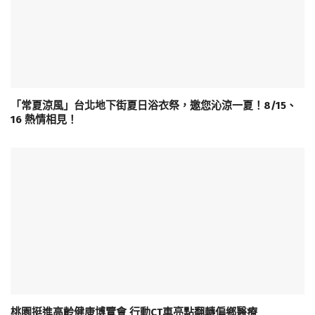
「常夏涼風」台北地下街夏日浴衣祭，邀您沁涼一夏！8/15、
16 熱情相見！
桃園挺進高齡健康博覽會 行動CT車亮點翻轉偏鄉醫療