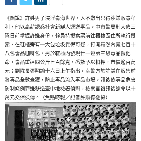
《圖說》許姓男子浸淫毒海世界，入不敷出只得涉嫌販毒牟
利，他以高薪誘惑社會新鮮人運送毒品，中市警局刑大偵三
隊日前掌握許嫌身份，幹員持搜索票前往梧棲區住所執行搜
索，在鞋櫃旁有一大包垃圾覺得可疑，打開赫然內藏七百十
八包毒品咖啡包，另於鞋櫃內發現廿一包第三級毒品愷他
命，毒品重達四公斤七百餘克，悉數予以扣押，市價逾百萬
元；副隊長張翔諭十六日上午指出，幸警方於許嫌在販售前
將毒品全數查獲，防止毒品流入毒品市場，訊後依毒品危害
防制條例罪嫌移送臺中地檢署偵辦，檢察官複訊後諭令以十
萬元交保侯傳。（焦點時報／記者許順德翻攝）