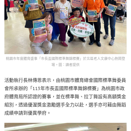
桃園市年度體育盛事「市長盃國際標準舞錦標賽」於北區老人文康中心熱鬧登
場。圖：讀者提供
活動執行長林傳恩表示，由桃園市體育總會國際標準舞委員
會所承辦的「113年市長盃國際標準舞錦標賽」為桃園市政
府體育局所認證的賽事，並在標準舞、拉丁舞設有高額獎金
組別，透過優渥獎金激勵選手全力以赴，選手亦可藉由舞蹈
成績申請到優異學府。