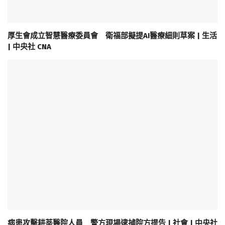
厚生會成立智慧醫療委員會 衛福部擬提AI醫療細則草案 | 生活
| 中央社 CNA
病患攻擊耕莘醫院人員 警方現場逮捕院方提告 | 社會 | 中央社