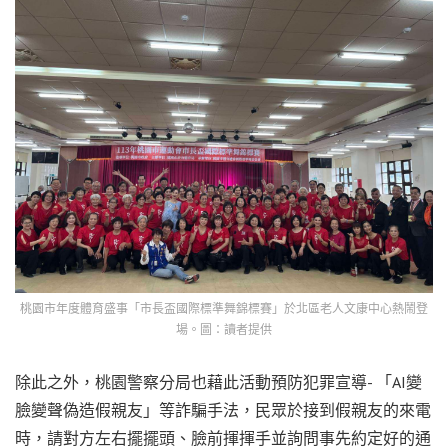
桃園市年度體育盛事「市長盃國際標準舞錦標賽」於北區老人文康中心熱鬧登
場。圖：讀者提供
除此之外，桃園警察分局也藉此活動預防犯罪宣導- 「AI變
臉變聲偽造假親友」等詐騙手法，民眾於接到假親友的來電
時，請對方左右擺擺頭、臉前揮揮手並詢問事先約定好的通