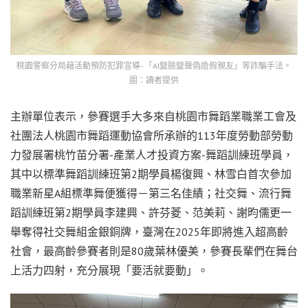
桃園警察分局藉活動預防犯罪宣導- 「AI變臉變聲偽造假親友」等詐騙手法。
圖：讀者提供
主辦單位表示，參賽選手大多來自桃園市舞蹈業職業工會及
社團法人桃園市舞蹈運動協會所承辦的113年度勞動部勞動
力發展署桃竹苗分署-產業人才投資方案-舞蹈訓練班學員，
其中以標準舞蹈訓練班第2期學員楊復興、林雪白首次參加
職業新星A組標準舞便獲得－第三名佳績；社交舞、流行舞
蹈訓練班第2期學員李建興、許芬菱、范美莉、謝昀儒更一
舉奪得社交舞組金銀銅牌，臺灣在2025年即將進入超高齡
社會，最高齡參賽者則是80歲葉林優美，參賽長輩們在舞台
上活力四射，充分展現「要活就要動」。