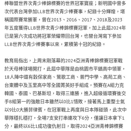
棒聯盟世界次青少棒錦標賽的世界冠軍寶座；新明國中曾多
次代表台灣參加LLB世界次青少棒賽事，紀錄十分輝煌，堪
稱國際賽常勝軍，曾在2013、2016、2017、2018及2023
年五度獲得LLB世界次青少棒錦標賽冠軍，加上此屆2024年
已是第六次成功將冠軍榮耀帶回台灣，也替台灣寫下參加
LLB世界次青少棒賽事以來，累積第十冠的紀錄。
教育局指出，上周末剛落幕的2024亞洲青棒錦標賽冠軍戰
於天母棒球場開打，此屆中華隊是由桃園市平鎮高中領軍，
18人陣中還有穀保家商、鶯歌工商、普門中學、高苑工商、
台東體中及玉里高中等全國菁英好手組成，預賽在A組力克
韓國、泰國、巴基斯坦，取得三連勝，進入超級循環賽後交
手B組第一的強敵日本雖然以0比1惜敗，接著馬上重整士氣
以9比0大勝菲律賓，在冠軍戰上再度與日本隊碰頭，此次中
華隊穩扎穩打，全場7支安打串連攻下6分，僅讓日本拿下1
分，最終以6比1成功復仇射日，取得2024亞洲青棒錦標賽