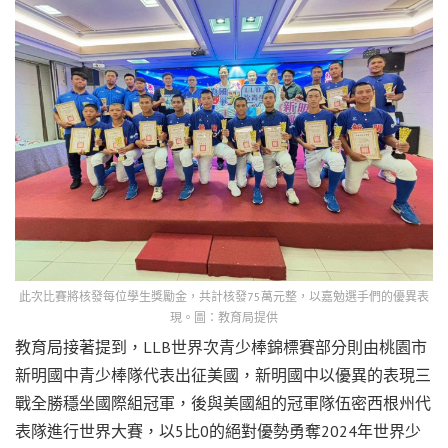
此次比賽將核發每位學生獎勵金，共計核發75萬元整，以嘉勉選手們的優異表
現。圖：教育局提供
教育局接著提到，LLB世界次青少棒錦標賽部分則由桃園市
新明國中青少棒隊代表出征美國，新明國中以優異的表現三
戰全勝穩坐國際組冠軍，後與美國組的冠軍隊伍密西根州代
表隊進行世界大賽，以5比0的絕對優勢勇奪2024年世界少