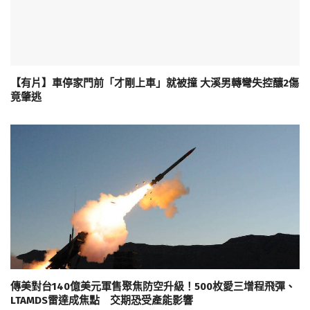
【有片】車停家門前「才剛上車」就被撞 大溪男轉彎失控釀2傷
竟肇逃
傳美對台140億美元軍售聚焦防空升級！500枚愛三增程飛彈、
LTAMDS雷達成焦點 交期恐受產能影響