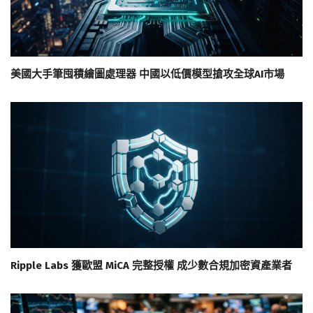
美國大手筆囤積繪圖處理器 中國以低價模型搶攻全球AI市場
Ripple Labs 獲歐盟 MiCA 完整授權 成少數合規加密資產業者