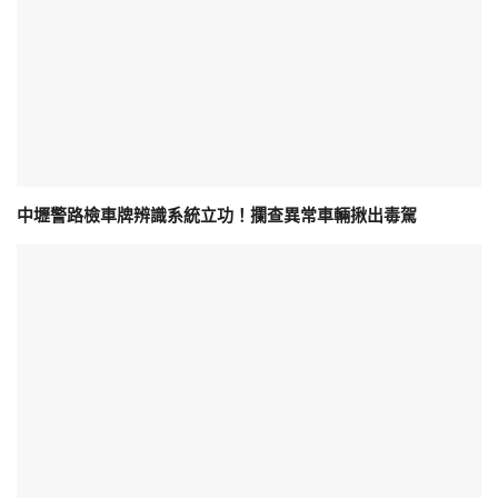
中壢警路檢車牌辨識系統立功！攔查異常車輛揪出毒駕