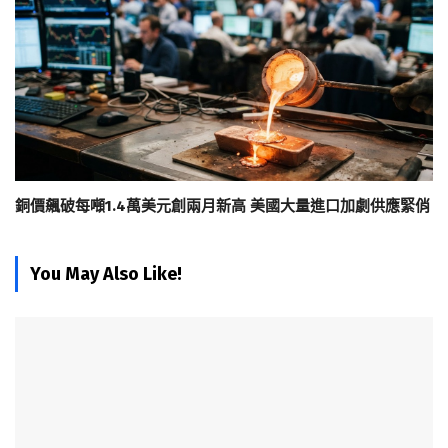
銅價飆破每噸1.4萬美元創兩月新高 美國大量進口加劇供應緊俏
You May Also Like!