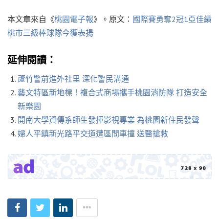
本文章來自《
桃園電子報
》。原文：
國際賽勇奪2冠1亞佳績
桃市三級棒球隊今獲表揚
延伸閱讀：
蘆竹警前進外社里 深化警民溝通
藝文特區新地標！複合式商場攜手桃園消防隊 打造安全
新樂園
開南大學資傳系師生發揮影視專業 為桃園新住民發聲
婦人平鎮新光路平交道遭區間車撞 送醫搶救