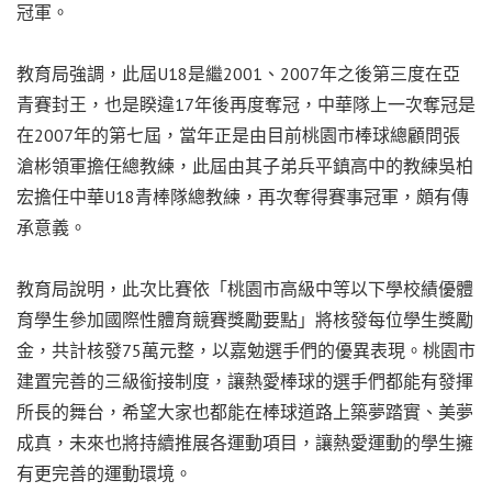
冠軍。
教育局強調，此屆U18是繼2001、2007年之後第三度在亞
青賽封王，也是睽違17年後再度奪冠，中華隊上一次奪冠是
在2007年的第七屆，當年正是由目前桃園市棒球總顧問張
滄彬領軍擔任總教練，此屆由其子弟兵平鎮高中的教練吳柏
宏擔任中華U18青棒隊總教練，再次奪得賽事冠軍，頗有傳
承意義。
教育局說明，此次比賽依「桃園市高級中等以下學校績優體
育學生參加國際性體育競賽獎勵要點」將核發每位學生獎勵
金，共計核發75萬元整，以嘉勉選手們的優異表現。桃園市
建置完善的三級銜接制度，讓熱愛棒球的選手們都能有發揮
所長的舞台，希望大家也都能在棒球道路上築夢踏實、美夢
成真，未來也將持續推展各運動項目，讓熱愛運動的學生擁
有更完善的運動環境。