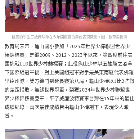
桃園的學生三級棒球隊在今年國際賽的舞台表現突出。圖：教育局提供
教育局表示，龜山國小參加「2023年世界少棒聯盟世界少
棒錦標賽」是繼2009、2012、2023年以來，第四度前往美
國挑戰LLB世界少棒錦標賽；此役龜山少棒以五連勝之姿拿
下國際組冠軍後，對上美國組冠軍對手是美東南區代表佛羅
里達州隊，雙方纏鬥到延長賽第八局，龜山少棒以1比2些微
的差距惜敗，無緣世界冠軍，榮獲2024年世界少棒聯盟世
界少棒錦標賽亞軍，平了威廉波特賽事台灣在15年來的最佳
成績紀錄，兩次最佳成績皆由龜山少棒創下，表現令人激
賞。