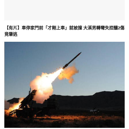
【有片】車停家門前「才剛上車」就被撞 大溪男轉彎失控釀2傷
竟肇逃