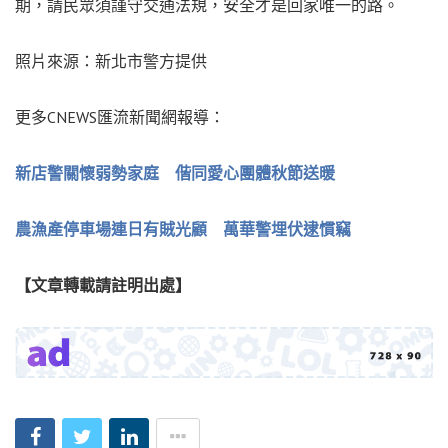
期，請民眾須謹守交通法規，安全才是回家唯一的路。
照片來源：新北市警方提供
更多CNEWS匯流新聞網報導：
新店警關懷弱勢家庭 偕同愛心團體秋節送暖
農漁產停車場連日有賊光顧 萬華警埋伏逮慣竊
【文章轉載請註明出處】