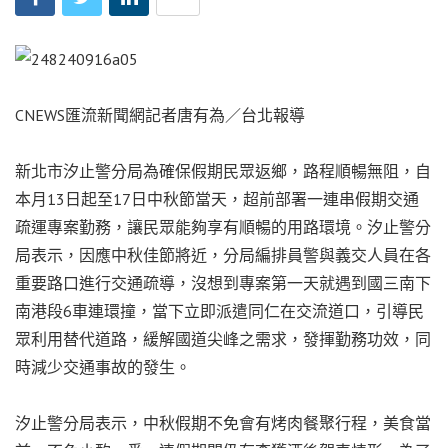
CNEWS匯流新聞網記者唐有為／台北報導
新北市汐止警分局為確保假期民眾返鄉，路程順暢無阻，自
本月13日起至17日中秋節當天，超前部署一連串假期交通
疏運專案勤務，讓民眾能夠享有順暢的用路環境。汐止警分
局表示，因應中秋佳節將近，分局編排員警與義交人員在各
重要路口進行交通疏導，沒想到專案第一天就遇到國三南下
南港段6車連環撞，當下立即派遣同仁在交流道口，引導民
眾利用替代道路，緩解國道尖峰之需求，發揮勤務功效，同
時減少交通事故的發生。
汐止警分局表示，中秋假期不免會有烤肉餐聚行程，美食當