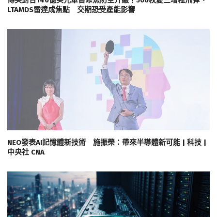
傳美對台140億美元軍售聚焦防空升級！500枚愛三增程飛彈、
LTAMDS雷達成焦點 交期恐受產能影響
NEO發表AI記憶體新技術 施振榮：帶來半導體新可能 | 科技 |
中央社 CNA