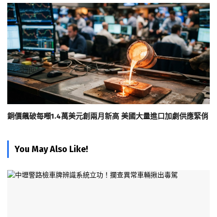
銅價飆破每噸1.4萬美元創兩月新高 美國大量進口加劇供應緊俏
You May Also Like!