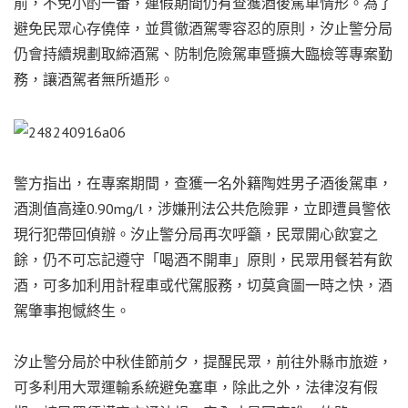
前，不免小酌一番，連假期間仍有查獲酒後駕車情形。為了
避免民眾心存僥倖，並貫徹酒駕零容忍的原則，汐止警分局
仍會持續規劃取締酒駕、防制危險駕車暨擴大臨檢等專案勤
務，讓酒駕者無所遁形。
警方指出，在專案期間，查獲一名外籍陶姓男子酒後駕車，
酒測值高達0.90mg/l，涉嫌刑法公共危險罪，立即遭員警依
現行犯帶回偵辦。汐止警分局再次呼籲，民眾開心飲宴之
餘，仍不可忘記遵守「喝酒不開車」原則，民眾用餐若有飲
酒，可多加利用計程車或代駕服務，切莫貪圖一時之快，酒
駕肇事抱憾終生。
汐止警分局於中秋佳節前夕，提醒民眾，前往外縣市旅遊，
可多利用大眾運輸系統避免塞車，除此之外，法律沒有假