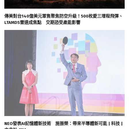
傳美對台140億美元軍售聚焦防空升級！500枚愛三增程飛彈、
LTAMDS雷達成焦點 交期恐受產能影響
NEO發表AI記憶體新技術 施振榮：帶來半導體新可能 | 科技 |