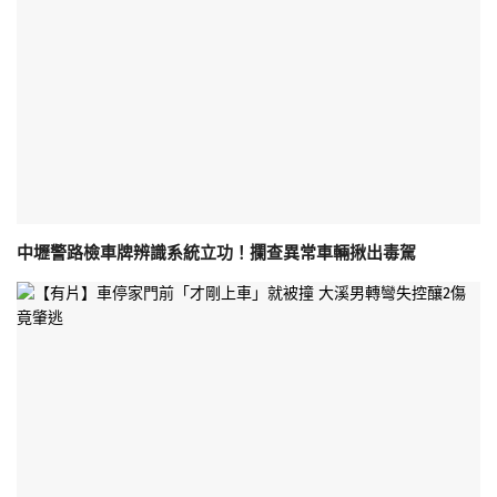
中壢警路檢車牌辨識系統立功！攔查異常車輛揪出毒駕