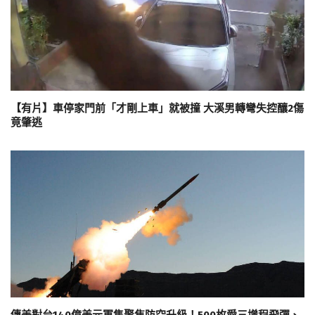
【有片】車停家門前「才剛上車」就被撞 大溪男轉彎失控釀2傷
竟肇逃