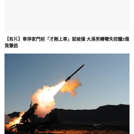
【有片】車停家門前「才剛上車」就被撞 大溪男轉彎失控釀2傷
竟肇逃