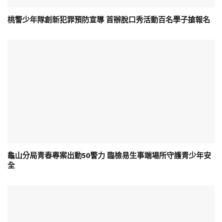
桃警少年隊創新犯罪預防宣導 首辦脫口秀活動百名學子搶報名
龜山分局青春專案出動50警力 臨檢易生事端場所守護青少年安
全