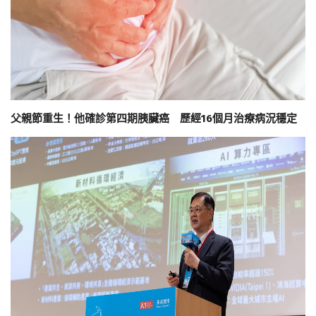
父親節重生！他確診第四期胰臟癌 歷經16個月治療病況穩定