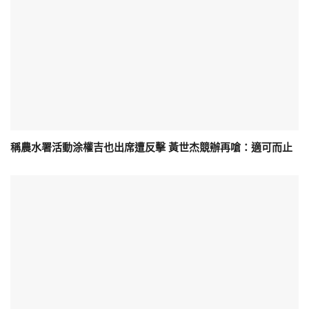
稱農水署活動涂權吉也出席遭反擊 黃世杰競辦再嗆：適可而止