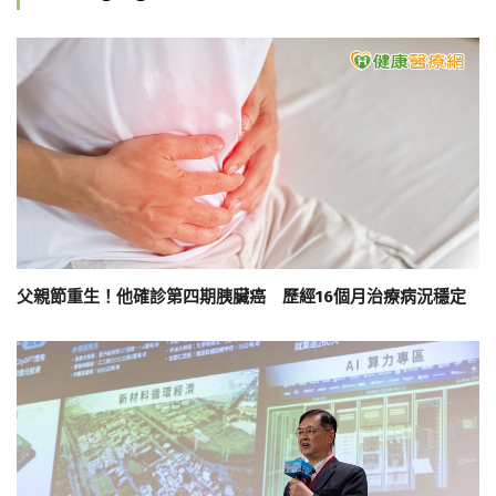
父親節重生！他確診第四期胰臟癌 歷經16個月治療病況穩定