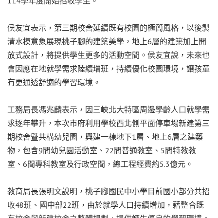
114學年度開始招收學生。
侯友宜表示，第三期校舍延續既有校園的極簡風格，以後製
清水模意象展現桃子腳的建築美學，地上6層的建築加上開
放式設計，將提供學生更多的活動空間。侯友宜說，未來也
會因應在地就學需求陸續增班，持續優化校園環境，讓孩童
有更通透舒適的學習環境。
工務局長馮兆麟表示，因三峽北大特區周邊學齡人口就學需
求逐年攀升，本次市府利用學校西北側平面停車場新建第三
期校舍暨共構幼兒園，興建一棟地下1層、地上6層之建築
物，包含9間幼兒園活動室、22間普通教室、5間特教教
室、6間專科教室及行政空間，總工程經費約5.3億元。
教育局長張明文說明，桃子腳國民中小學目前國小部分共招
收48班、國中部22班，由於就學人口持續增加，藉整合既