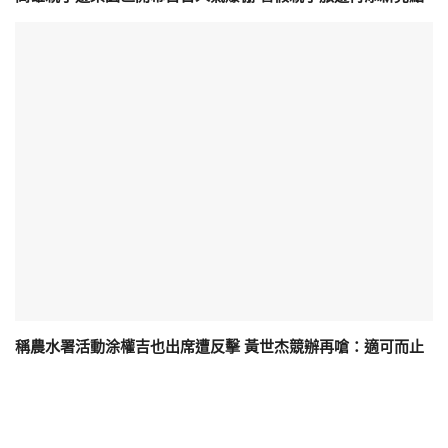
稱農水署活動涂權吉也出席遭反擊 黃世杰競辦再嗆：適可而止