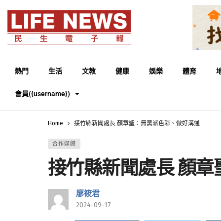
熱門
生活
文教
健康
娛樂
體育
會員({username})
Home
接竹縣新聞處長 顏章聖：無黨派色彩、做好溝通
合作媒體
接竹縣新聞處長 顏
廖筱君
2024-09-17