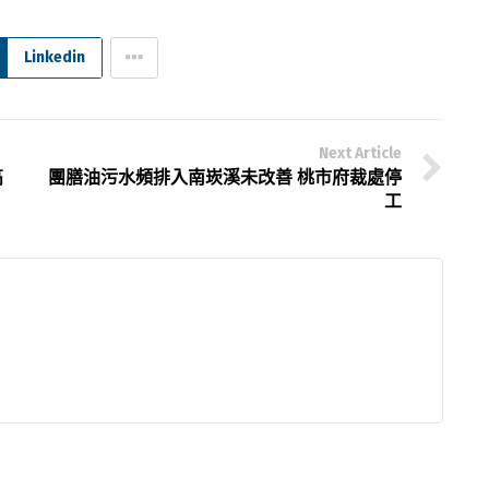
Linkedin
Next Article
高
團膳油污水頻排入南崁溪未改善 桃市府裁處停
工