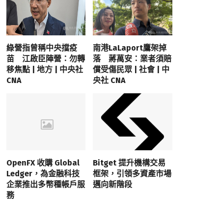
綠營指曾稱中央擋疫
南港LaLaport鷹架掉
苗 江啟臣陣營：勿轉
落 蔣萬安：業者須賠
移焦點 | 地方 | 中央社
償受傷民眾 | 社會 | 中
CNA
央社 CNA
OpenFX 收購 Global
Bitget 提升機構交易
Ledger，為金融科技
框架，引領多資產市場
企業推出多幣種帳戶服
邁向新階段
務