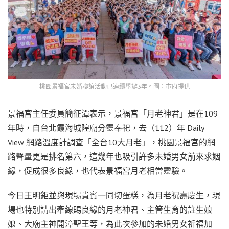
桃園景福宮未婚聯誼活動已連續舉辦3年。圖：市府提供
景福宮主任委員簡征潭表示，景福宮「月老神君」是在109
年時，自台北霞海城隍廟分靈奉祀，去（112）年 Daily
View 網路溫度計調查「全台10大月老」，桃園景福宮的網
路聲量更是排名第六，這幾年也吸引許多未婚男女前來求姻
緣，促成很多良緣，也代表景福宮月老相當靈驗。
今日王明鉅並與現場貴賓一同切蛋糕，為月老祝壽慶生，現
場也特別請出牽線賜良緣的月老神君、主管生育的註生娘
娘、大廟主神開漳聖王等，為此次參加的未婚男女祈福加