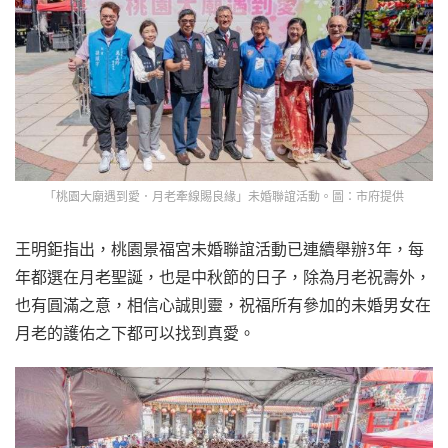
「桃園大廟遇到愛．月老牽線賜良緣」未婚聯誼活動。圖：市府提供
王明鉅指出，桃園景福宮未婚聯誼活動已連續舉辦3年，每
年都選在月老聖誕，也是中秋節的日子，除為月老祝壽外，
也有圓滿之意，相信心誠則靈，祝福所有參加的未婚男女在
月老的護佑之下都可以找到真愛。