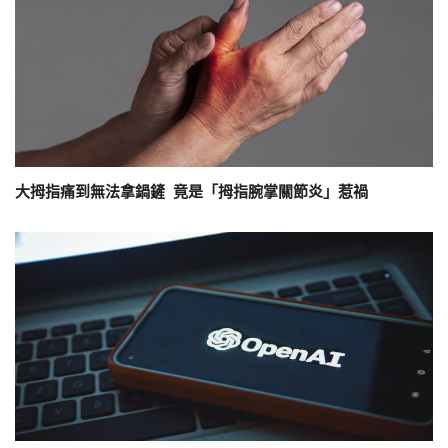
大拇指痛到無法拿鍋鏟 竟是「拇指腕掌關節炎」惹禍