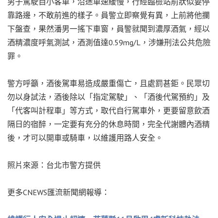
男子駕駛自小客車，沿途車速緩慢，行經臨檢站前狀似要停
靠路邊，不敢前進的樣子。員警立即察覺有異，上前將他攔
下盤查，果然潘男一搖下車窗，員警就聞到濃厚酒氣，經以
酒精濃度呼氣測試，酒測值達0.59mg/L，涉嫌刑法公共危險
罪。
警方呼籲，酒後駕車易造成嚴重傷亡，且處罰甚鉅。民眾切
勿以身試法，酒後除以「指定駕駛」、「酒後代駕預約」及
「代客叫計程車」等方式，取代自行駕車外，更要留意飲酒
隔日的宿醉，一定要有充分的休息時間，完全代謝體內酒精
後，才可以開車或騎車，以維護用路人安全。
照片來源：台北市警方提供
更多CNEWS匯流新聞網報導：