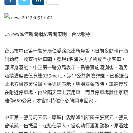
CNEWS匯流新聞網記者謝東明／台北報導
台北市中正第一警分局仁愛路派出所員警，日前夜間執行酒
測勤務，攔查行經車輛，發現1名潘姓男子駕駛自小客車，
卻渾身酒氣。中正第一警分局表示，員警實施酒測後，潘男
酒精濃度數值竟達0.59mg/L，涉犯公共危險罪嫌，已移送台
北地方檢察署偵辦。潘男則表示，與朋友餐敘時，車輛停放
在附近停車場，由於隔天早上要用車，而且停車場離住家距
離僅650公尺，才會抱持僥倖心態開車回家。
中正第一警分局表示，轄區仁愛路派出所所長張寶元、警員
曾敬凱、伍振昌、莊貽任等人，當晚執行酒測勤務，見潘姓