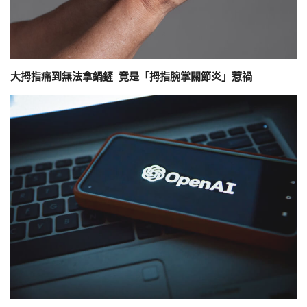
大拇指痛到無法拿鍋鏟 竟是「拇指腕掌關節炎」惹禍