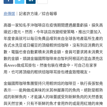
商傳媒
｜記者許方達／綜合報導
高雄一家知名手沖咖啡店在疫情期間遭遇嚴重虧損，損失高
達近2億元。然而，今年該店改變經營策略，推出只要加入
年度會員就可以每日免費品嚐到來自全球各地產區所生產的
各式水洗豆或日曬豆的頂級輕烘焙咖啡，沒有到店消費的天
數，電腦也會自動累積未消費金額，會員可要求將未消費天
數的金額，煩請金錨國際咖啡來自智利阿根廷的混血漂亮店
長Annro做成耳掛包，然後包裝在禮盒中，可自己在家享
用，也可將頂級的輕烘焙咖啡耳掛包禮盒致贈親友。
金錨國際咖啡集團堅持只用輕烘焙的咖啡豆，執行長張智堯
表示⋯⋯能夠做成美味的米其林握壽司的魚肉，絕對是輕熟
成的新鮮魚肉，才能讓人的味蕾感受到新鮮魚肉的天然香氣
與天然甘美，只有不新鮮的魚才會用炸的或是用紅燒的來掩