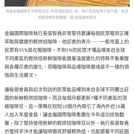
高雄金錨國際手沖咖啡店在2年疫情虧損近2億，執行長張智堯不屈不撓，進而
改變策略逆勢翻盤。圖/金錨咖啡提供
金錨國際咖啡執行長張智堯非常堅持要讓每個民眾喝到正確
萃取與健康的輕烘焙咖啡，他認真的表示⋯⋯一般市面上的
民眾有95%是在喝咖啡，不到5%的民眾才懂品嚐來自全球
不同產區的輕烘焙新鮮咖啡能隨著溫度變化的特殊平衡果酸
與各種花香的變化，而喝咖啡與品嚐咖啡靈魂是不一樣的領
悟與生活層次。
讓每個會員與初次到訪的民眾能品嚐到來自全球不同獨立莊
園的新鮮輕烘焙咖啡。而且每個月都更新7種不同產區的頂
級咖啡豆，這一策略在短短10個月內吸引了海內外近26萬
人加入年度會員，讓金錨國際咖啡集團在今年成功逆勢翻
盤，除了堅持使用新鮮的輕烘焙咖啡豆以外，執行長張智堯
也堅持手沖才能讓咖啡徹底舒展輕熟成，也能隨著不同莊園