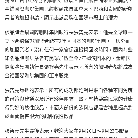
義區世貿中心舉辦的國際加盟展。儘管展會尚未正式開展，
金錨國際咖啡集團已經收到來自加拿大、巴西和泰國的新創
業者的加盟申請，顯示出該品牌在國際市場上的潛力。
該品牌金錨國際咖啡集團執行長張智堯表示，他是全球唯一
立下合約保證加盟者能在2年內回本的咖啡集團，一般外面
的加盟業者，沒有任何一家會保證投資回收時間，國內有些
知名品牌咖啡業者有民眾加盟至今7年還沒回本的，金錨國
際咖啡集團執行長張智堯先生表示，所有的加盟者都將成為
金錨國際咖啡集團的董事股東
張智堯謙遜的表示，所有的成功都絕對是來自各種不同角度
的鞭策與建議以及所有夥伴團結一致，堅持要讓民眾的健康
得到好的鹼性飲品，市面大部份的飲料店都是含糖量極高對
於血管傷害很大的超甜酸性飲品
張智堯先生最後表示，歡迎大家在9月20日～9月23期間到