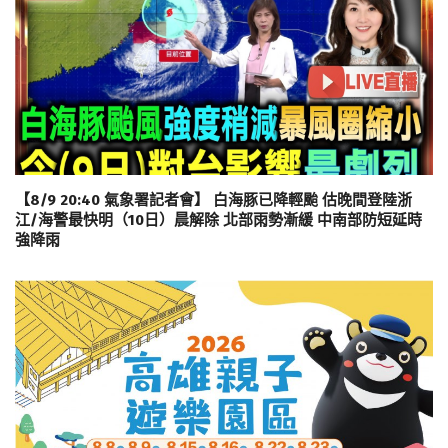
【8/9 20:40 氣象署記者會】 白海豚已降輕颱 估晚間登陸浙
江/海警最快明（10日）晨解除 北部雨勢漸緩 中南部防短延時
強降雨