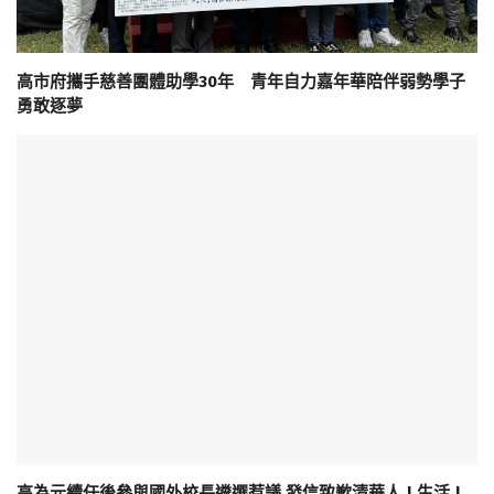
高市府攜手慈善團體助學30年 青年自力嘉年華陪伴弱勢學子
勇敢逐夢
高為元續任後參與國外校長遴選惹議 發信致歉清華人 | 生活 |