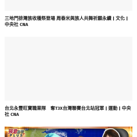
三地門排灣族收穫祭登場 周春米與族人共舞祈願永續 | 文化 |
中央社 CNA
台北永豐旺寶職業隊 奪T3X台灣聯賽台北站冠軍 | 運動 | 中央
社 CNA