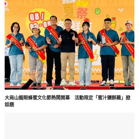
大崗山龍眼蜂蜜文化節熱鬧開幕 活動限定「蜜汁鹽酥雞」掀
話題