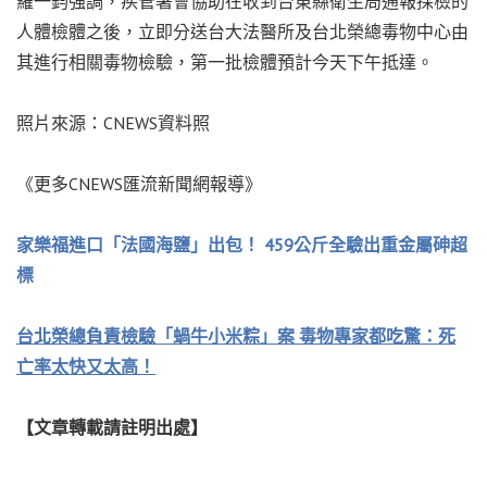
羅一鈞強調，疾管署會協助在收到台東縣衛生局通報採檢的
人體檢體之後，立即分送台大法醫所及台北榮總毒物中心由
其進行相關毒物檢驗，第一批檢體預計今天下午抵達。
照片來源：CNEWS資料照
《更多CNEWS匯流新聞網報導》
家樂福進口「法國海鹽」出包！ 459公斤全驗出重金屬砷超
標
台北榮總負責檢驗「蝸牛小米粽」案 毒物專家都吃驚：死
亡率太快又太高！
【文章轉載請註明出處】