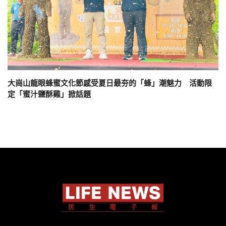
大崗山龍眼蜂蜜文化節感受夏日最夯的「蜂」潮魅力 活動限
定「蜜汁鹽酥雞」掀話題