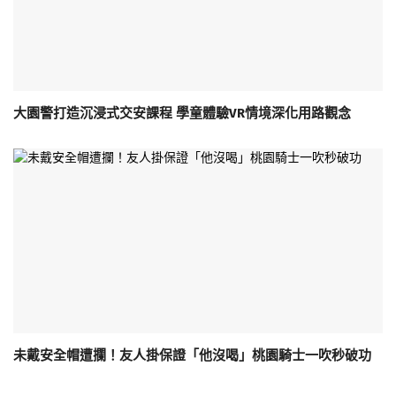
大園警打造沉浸式交安課程 學童體驗VR情境深化用路觀念
未戴安全帽遭攔！友人掛保證「他沒喝」桃園騎士一吹秒破功