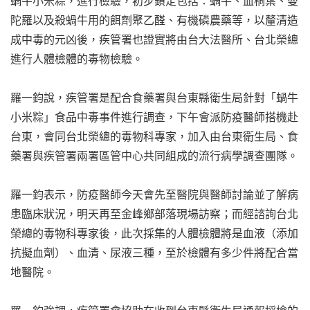
蝸牛小米粽，進行檢驗，初步鎖定包括：蝸牛、血桐葉、曼
陀羅以及殺蝸牛用的餌劑聚乙醛、有機磷農藥等，以釐清造
成中毒的元凶後，疾管署也證實將由台大法醫所、台北榮總
進行人體檢體的毒物檢驗。
羅一鈞說，疾管署是配合食藥署與台東縣衛生局針對「蝸牛
小米粽」食品中毒事件進行調查，下午會派防疫醫師搭機赴
台東，會同台北榮總的毒物科專家，加入由台東衛生局、食
藥署與疾管署兩署區管中心共同組成的流行病學調查團隊。
羅一鈞表示，防疫醫師今天會先至醫院與醫師討論並了解病
患臨床狀況，明天再至金峰鄉部落現場訪察；而經諮詢台北
榮總的毒物科專家後，此次採集的人體檢體將是血液（添加
抗擬血劑）、血清、尿液三種，至於檢體有多少件將配合當
地醫院。