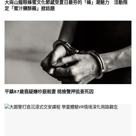
大崗山龍眼蜂蜜文化節感受夏日最夯的「蜂」潮魅力 活動限
定「蜜汁鹽酥雞」掀話題
平鎮87歲翁疑嫌吵狠殺妻 桃檢聲押追查死因