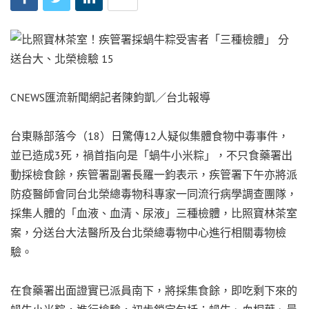
CNEWS匯流新聞網記者陳鈞凱／台北報導
台東縣部落今（18）日驚傳12人疑似集體食物中毒事件，
並已造成3死，禍首指向是「蝸牛小米粽」，不只食藥署出
動採檢食餘，疾管署副署長羅一鈞表示，疾管署下午亦將派
防疫醫師會同台北榮總毒物科專家一同流行病學調查團隊，
採集人體的「血液、血清、尿液」三種檢體，比照寶林茶室
案，分送台大法醫所及台北榮總毒物中心進行相關毒物檢
驗。
在食藥署出面證實已派員南下，將採集食餘，即吃剩下來的