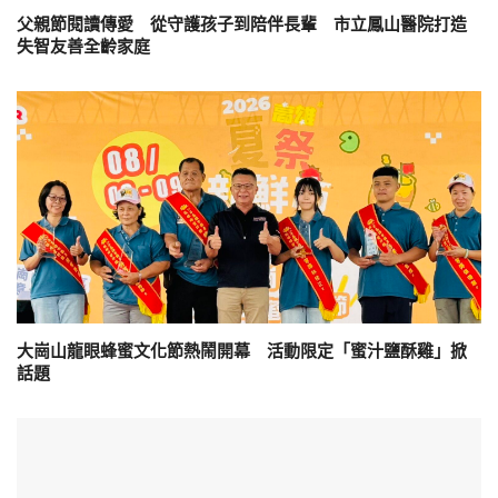
父親節閱讀傳愛 從守護孩子到陪伴長輩 市立鳳山醫院打造
失智友善全齡家庭
大崗山龍眼蜂蜜文化節熱鬧開幕 活動限定「蜜汁鹽酥雞」掀
話題