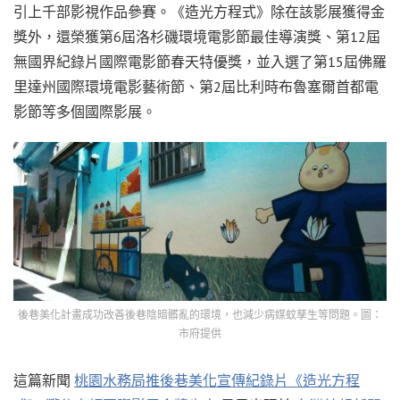
引上千部影視作品參賽。《造光方程式》除在該影展獲得金
獎外，還榮獲第6屆洛杉磯環境電影節最佳導演獎、第12屆
無國界紀錄片國際電影節春天特優獎，並入選了第15屆佛羅
里達州國際環境電影藝術節、第2屆比利時布魯塞爾首都電
影節等多個國際影展。
後巷美化計畫成功改善後巷陰暗髒亂的環境，也減少病媒蚊孳生等問題。圖：
市府提供
這篇新聞
桃園水務局推後巷美化宣傳紀錄片《造光方程