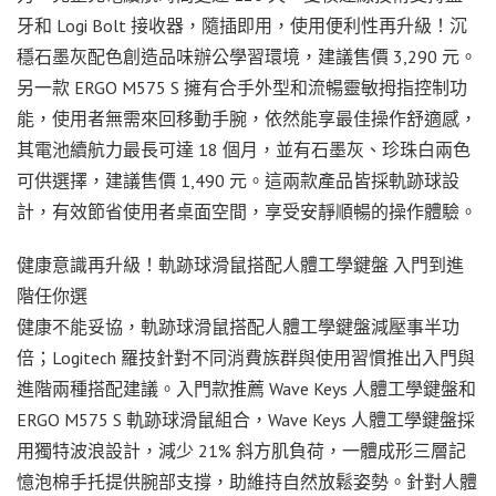
牙和 Logi Bolt 接收器，隨插即用，使用便利性再升級！沉
穩石墨灰配色創造品味辦公學習環境，建議售價 3,290 元。
另一款 ERGO M575 S 擁有合手外型和流暢靈敏拇指控制功
能，使用者無需來回移動手腕，依然能享最佳操作舒適感，
其電池續航力最長可達 18 個月，並有石墨灰、珍珠白兩色
可供選擇，建議售價 1,490 元。這兩款產品皆採軌跡球設
計，有效節省使用者桌面空間，享受安靜順暢的操作體驗。
健康意識再升級！軌跡球滑鼠搭配人體工學鍵盤 入門到進
階任你選
健康不能妥協，軌跡球滑鼠搭配人體工學鍵盤減壓事半功
倍；Logitech 羅技針對不同消費族群與使用習慣推出入門與
進階兩種搭配建議。入門款推薦 Wave Keys 人體工學鍵盤和
ERGO M575 S 軌跡球滑鼠組合，Wave Keys 人體工學鍵盤採
用獨特波浪設計，減少 21% 斜方肌負荷，一體成形三層記
憶泡棉手托提供腕部支撐，助維持自然放鬆姿勢。針對人體