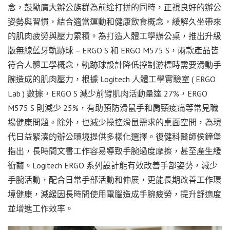
念，鼓勵廣大辦公族群為前途打拼的同時，正視良好的辦公
姿勢與習慣，結合適當運動和健康飲食概念，緩解久坐帶來
的肌肉疲勞與壓力累積。為打造人體工學辦公桌，推出升級
版無線藍牙軌跡球 – ERGO S 和 ERGO M575 S，兩款產品皆
符合人體工學概念，軌跡球設計降低控制游標時需要滑動手
腕造成的肌肉壓力，根據 Logitech 人體工學實驗室 ( ERGO
Lab ) 數據，ERGO S 減少前臂肌肉活動量達 27%，ERGO
M575 S 則減少 25%，有助預防滑鼠手和肩頸痠痛等常見職
場健康問題。除外，也減少操控滑鼠需求的桌面空間，為現
代日益緊湊的辦公環境提供多樣化選擇。復健科醫師侯鐘堡
指出，長時間文書工作容易導致手腕過度摩擦，甚至產生緩
衝繭。Logitech ERGO 系列設計能有效改善手部姿勢，減少
手腕活動，配合日常手部活動和伸展，更能長期改善工作環
境健康，減緩因長時間使用電腦造成手腕疲勞，提升舒適度
並增進工作效率。