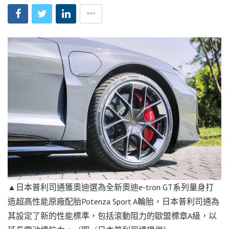
▲日本普利司通獲奧迪選為全新奧迪e-tron GT系列量身打
造超高性能原廠配胎Potenza Sport A輪胎，日本普利司通為
其設定了新的性能標準，包括滾動阻力的歐盟標章A級，以