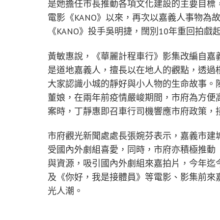
是她擔任市長推動各項文化建設的主要目標
電影《KANO》以來，再次以嘉義人事物為
《KANO》投手吳明捷，闊別10年重回拍
黃敏惠說，《華麗計程車行》影集改編自嘉
是道地嘉義人，擅長以在地人的觀點，透過
大家認識小城的靜好與小人物的生命故事。
董娘，在兩年前疫情嚴峻期間，市府為方便
案時，丁靜惠即召車行司機響應市府政策，
市府觀光新聞處處長張婉芬表示，嘉義市建
受國內外劇組喜愛，同時，市府亦積極推動
與資源，吸引國內外劇組來嘉拍片，今年迄
及《你好，我是接體員》等電影、影集前來
光人潮。