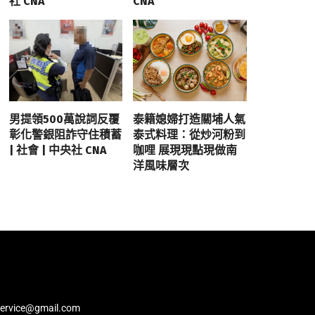
社 CNA
CNA
男提領500萬說詞反覆
泰籍媳婦打造關埔人氣
彰化警銀阻詐守住積蓄
泰式料理：從炒河粉到
| 社會 | 中央社 CNA
咖哩 展現現點現做南
洋風味層次
service@gmail.com