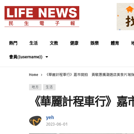
熱門
生活
文教
健康
娛樂
體育
會員({username})
Home
《華麗計程車行》嘉市開拍 黃敏惠攜潮選店美食片場
地方
生活
《華麗計程車行》嘉
yeh
2023-06-01