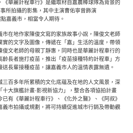
，《華麗計程車行》是繼取材自嘉農棒球隊為背景的
故事所拍攝的影集，其中主演曹佑寧曾飾演
戲起點嘉義市，相當令人期待。
義市在地作家陳俊文寫的家族故事小說，陳俊文老師
樸實的文字及圖像，傳遞在「嘉」生活的溫度，帶領
陳俊文老師的母親丁靜惠，同時也是華麗計程車行的
高齡長者施打疫苗，推出「疫苗接種特約計程車」方
接送長輩接種疫苗，讓嘉義市人的溫情表露無遺。
城三百多年所累積的文化底蘊及在地的人文風景，深
「十大旗艦計畫-影視新協力」，整合各項協拍計畫
今已有《華麗計程車行》、《化外之醫》、《阿叔》
嘉義市拍攝或規劃，將可持續促進城市行銷及帶動觀