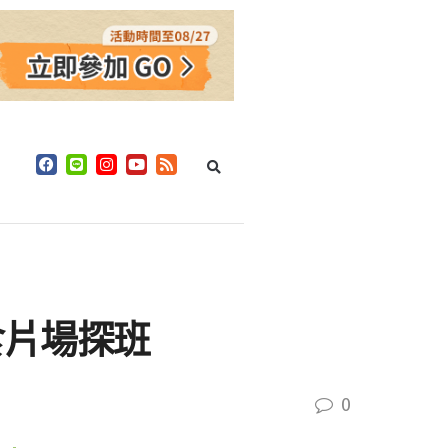
食片場探班
0