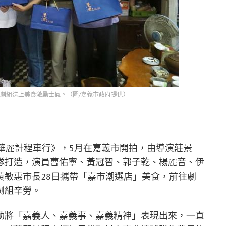
劇組送上美食激勵士氣。（圖/嘉義市政府提供）
華麗計程車行》，5月在嘉義市開拍，由導演莊景
隊打造，演員曹佑寧、黃冠智、郭子乾、楊麗音、伊
黃敏惠市長28日攜帶「嘉市潮選店」美食，前往劇
劇組辛勞。
動將「嘉義人、嘉義事、嘉義精神」表現出來，一直