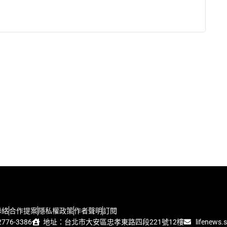
聯絡
合作提案
隱私權政策
作者聲明
訂閱
776-3386
地址：台北市大安區忠孝東路四段221號12樓
lifenews.