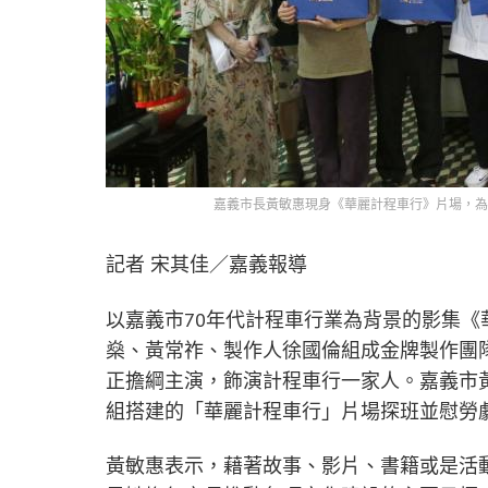
嘉義市長黃敏惠現身《華麗計程車行》片場，為
記者 宋其佳／嘉義報導
以嘉義市70年代計程車行業為背景的影集《
燊、黃常祚、製作人徐國倫組成金牌製作團
正擔綱主演，飾演計程車行一家人。嘉義市
組搭建的「華麗計程車行」片場探班並慰勞
黃敏惠表示，藉著故事、影片、書籍或是活