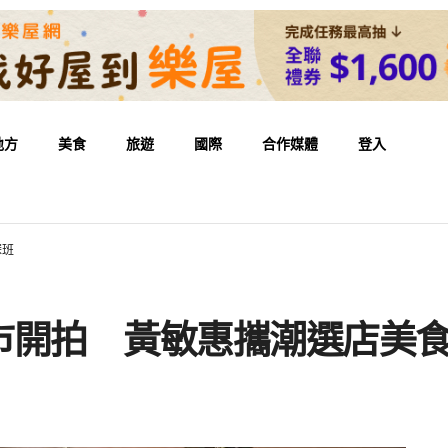
地方
美食
旅遊
國際
合作媒體
登入
探班
市開拍 黃敏惠攜潮選店美