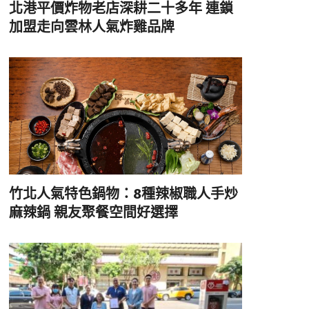
北港平價炸物老店深耕二十多年 連鎖
加盟走向雲林人氣炸雞品牌
竹北人氣特色鍋物：8種辣椒職人手炒
麻辣鍋 親友聚餐空間好選擇