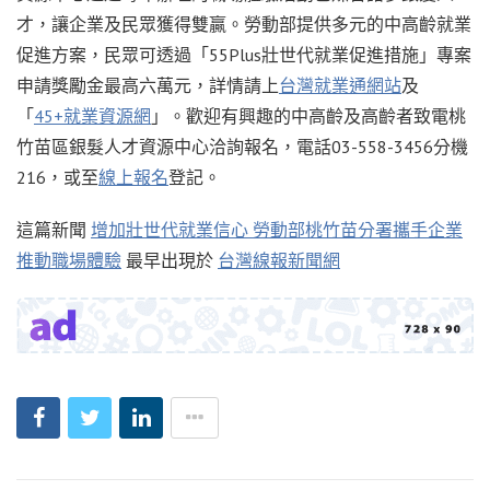
才，讓企業及民眾獲得雙贏。勞動部提供多元的中高齡就業
促進方案，民眾可透過「55Plus壯世代就業促進措施」專案
申請獎勵金最高六萬元，詳情請上
台灣就業通網站
及
「
45+就業資源網
」。歡迎有興趣的中高齡及高齡者致電桃
竹苗區銀髮人才資源中心洽詢報名，電話03-558-3456分機
216，或至
線上報名
登記。
這篇新聞
增加壯世代就業信心 勞動部桃竹苗分署攜手企業
推動職場體驗
最早出現於
台灣線報新聞網