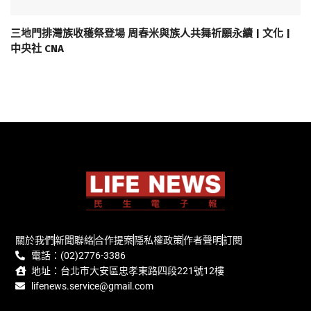
三地門排灣族收穫祭登場 周春米與族人共舞祈願永續 | 文化 |
中央社 CNA
關於我們
新聞聯絡
合作提案
隱私權政策
作者聲明
訂閱
電話：(02)2776-3386
地址：台北市大安區忠孝東路四段221號12樓
lifenews.service@gmail.com