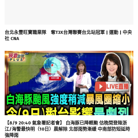
台北永豐旺寶職業隊 奪T3X台灣聯賽台北站冠軍 | 運動 | 中央
社 CNA
【8/9 20:40 氣象署記者會】 白海豚已降輕颱 估晚間登陸浙
江/海警最快明（10日）晨解除 北部雨勢漸緩 中南部防短延時
強降雨