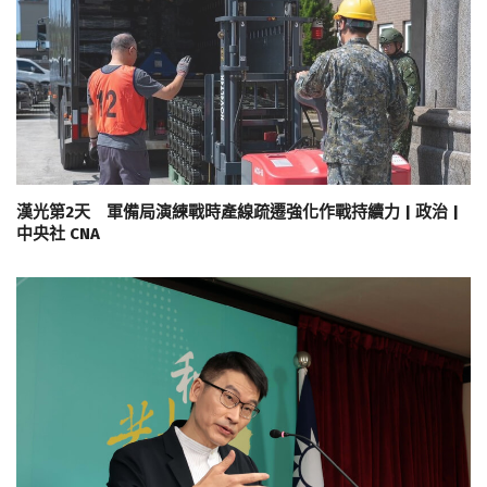
漢光第2天 軍備局演練戰時產線疏遷強化作戰持續力 | 政治 |
中央社 CNA