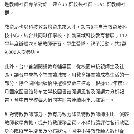
進教師社群專業對話，建立33 群校長社群、591 群教師社
群。
教育局也以科技教育培育未來人才，設置8座自造教育及科
技中心，結合共同夥伴學校，推動區域科技教育發展；112
學年度辦理786 場教師研習、學生營隊、親子活動，共2萬
9,000人次參與。
此外，台中首創閱讀教育輔導團，從校園串接親師生及社
區，讓台中成為幸福閱讀城市，用教育讓閱讀成為生活的一
部分。除全國閱讀績優評選獲獎數三連霸，根據112年度12
月國家圖書館發布之學校圖書館閱讀風貌及閱讀力分析報
告，台中市學校每人借閱書冊書連續兩年六都第一。
針對特教教師部分，教育局致力降低特教教師師生比，減輕
教師教學負擔，提升特教服務品質。不僅持續評估各行政區
身心障礙學生增長及分布狀況，國中小特教教師人數也從