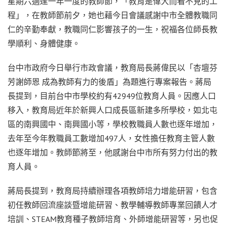
星期六適逢一年一度的教師節，「教育是偉大而看不見的工
程」，在教師節前夕，她也藉今日會議感謝中市全體教職同
仁的辛勤奉獻，教職同仁影響孩子的一生，祝福各位師長教
學順利、身體健康。
台中市政府今日舉行市政會議，教育局長蔣偉民以「杏壇芬
芳謝師恩 成為教師有力的後盾」為題進行專案報告。蔣局
長提到，目前台中市學校約有42949位教育人員。因應人口
移入，教育局近年於新興人口成長區新建多所學校，如北屯
區的南興國中、南興國小等，學校教職員人數也逐年增加，
去年至今年教職員工數增加497人，女性擔任教育主管人數
也逐年增加。教師節將至，他感謝台中市所有努力付出的教
育人員。
蔣局長提到，教育局持續辦理各項教師培力增能研習，包含
初任教師回流座談暨增能研習、教學輔導教師專業回饋人才
培訓、STEAM教育種子教師培育、外師增能研習等，另也促