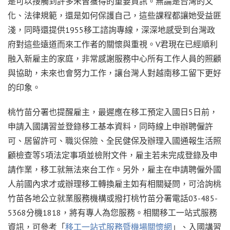
是可以接觸到許多未曾獲得的重要資訊。無論是台灣的文
化、法律規範，還是如何保護自己，這些課程都讓她受益匪
淺，同時還提供1955移工諮詢專線，深深地感受到台灣政
府對這些遠道而來工作者的關懷與重視。V君現在已經順利
融入新雇主的家庭，非常感謝服務中心所有工作人員的照顧
與協助，未來也會努力工作，讓台灣人對越南移工留下更好
的印象。
桃竹苗分署也提醒雇主，最遲應在移工預定入國日5日前，
申請入國講習並登錄移工基本資料，同時線上申辦聘僱許
可、居留許可、職災保險、全民健保及辦理入國通報生活照
顧檢查等5項法定事項並檢附文件，雇主若未完成登錄及申
請作業，移工就無法來台工作。另外，雇主在申請聘僱外國
人前國內求才或辦理移工轉換雇主如有相關疑問，可洽詢桃
竹苗各地公立就業服務機構或撥打桃竹苗分署電話03-485-
5368分機1818，將有專人為您服務。相關移工一站式服務
資訊，可參考「
移工一站式服務暨機場關懷網
」、入國講習