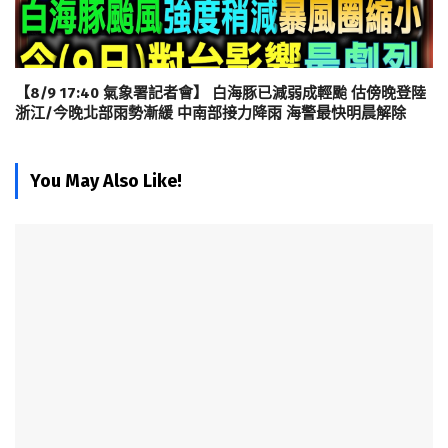
【8/9 17:40 氣象署記者會】 白海豚已減弱成輕颱 估傍晚登陸
浙江/今晚北部雨勢漸緩 中南部接力降雨 海警最快明晨解除
You May Also Like!