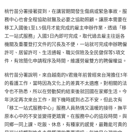
桃竹苗分署接著提到，在講習期間發生傷病或緊急事故，服
務中心也會全程協助就醫及必要之協助照顧。讓原本需要在
移工入國後1至1.5個月才能完成的雇主申辦作業，透過「移
工一站式服務」入國3日內即可完成，取代過去雇主往返各
機關及重覆登打文件的冗長及不便，一站就可完成申辦聘僱
許可、居留許可、生活通報、職災保險及全民健保等5項文
件，有效簡化申請程序及時間，維護勞雇雙方的聘僱權益。
桃竹苗分署說明，來自越南的V君幾年前曾經來台灣擔任3年
的看護工作，當時因為文化上的差異不太適應，對相關的法
令也不熟悉，所以在勞動契約結束後就回國在家鄉生活。今
年決定再次來台工作，剛下機時感到忐忑不安，但此次有
「移工一站式服務中心」服務人員熱情又溫暖的接待，撫平
原本心中的不安並變得更踏實。在服務中心的這段時間，與
同鄉一同上課、吃飯、休息，有種家的感覺，最難能可貴的