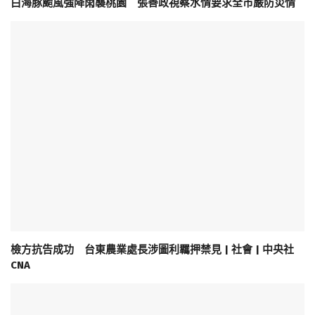
白海豚颱風強降雨襲桃園 張善政視察水情要求全市嚴防災情
檢方抗告成功 台東農業處長涉圖利羈押禁見 | 社會 | 中央社
CNA