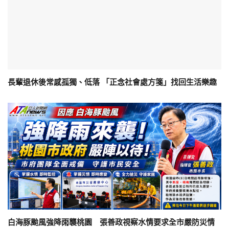
長輩退休後常感孤獨、低落 「正念社會處方箋」找回生活樂趣
白海豚颱風強降雨襲桃園 張善政視察水情要求全市嚴防災情