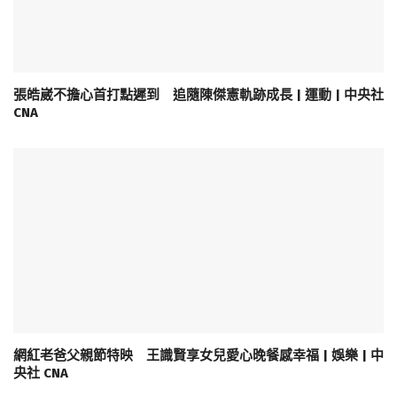
張皓崴不擔心首打點遲到 追隨陳傑憲軌跡成長 | 運動 | 中央社
CNA
網紅老爸父親節特映 王識賢享女兒愛心晚餐感幸福 | 娛樂 | 中
央社 CNA