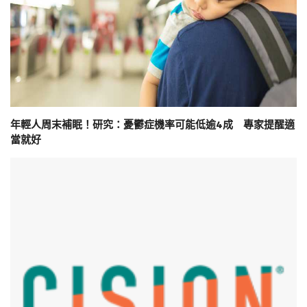
年輕人周末補眠！研究：憂鬱症機率可能低逾4成 專家提醒適
當就好