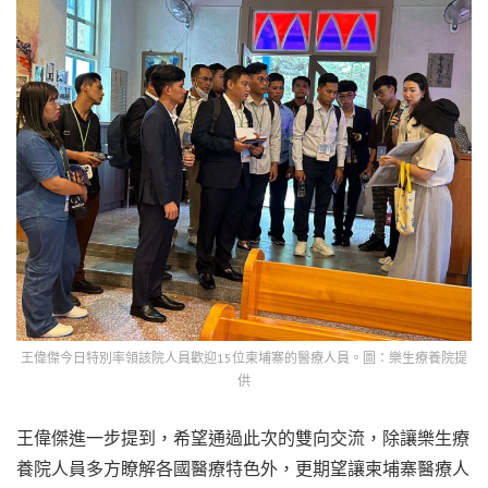
王偉傑今日特別率領該院人員歡迎15位柬埔寨的醫療人員。圖：樂生療養院提
供
王偉傑進一步提到，希望通過此次的雙向交流，除讓樂生療
養院人員多方瞭解各國醫療特色外，更期望讓柬埔寨醫療人