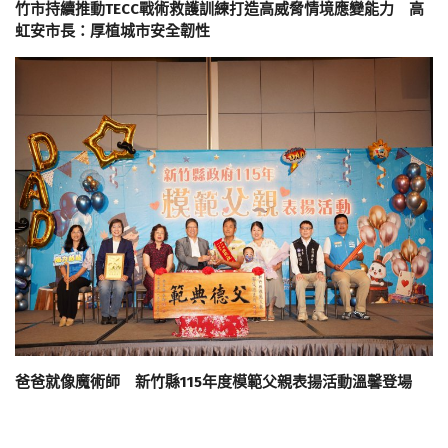
竹市持續推動TECC戰術救護訓練打造高威脅情境應變能力 高
虹安市長：厚植城市安全韌性
爸爸就像魔術師 新竹縣115年度模範父親表揚活動溫馨登場