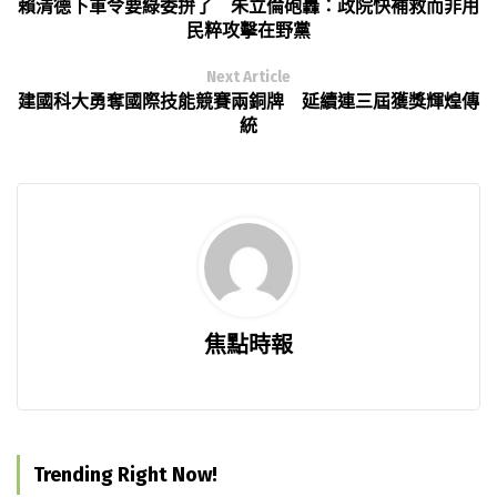
賴清德下軍令要綠委拚了 朱立倫砲轟：政院快補救而非用
民粹攻擊在野黨
Next Article
建國科大勇奪國際技能競賽兩銅牌 延續連三屆獲獎輝煌傳
統
焦點時報
Trending Right Now!