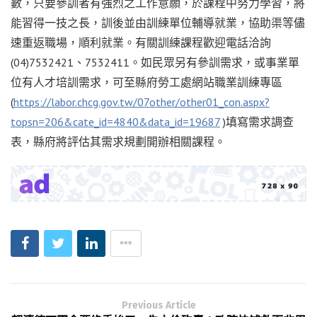
數，只要參訓者有強烈之工作意願，於課程中努力學習，將
能習得一技之長，訓後並由訓練單位輔導就業，協助渠等儘
速重返職場，順利就業。有關訓練課程歡迎電話洽詢
(04)7532421、7532411。如民眾另有參訓需求，或事業單
位有人才培訓需求，可至縣府勞工處網站職業訓練專區
(
https://labor.chcg.gov.tw/07other/other01_con.aspx?
topsn=206&cate_id=4840&data_id=19687
)填寫需求調查
表，縣府將評估其需求規劃開辦相關課程。
Previous Article