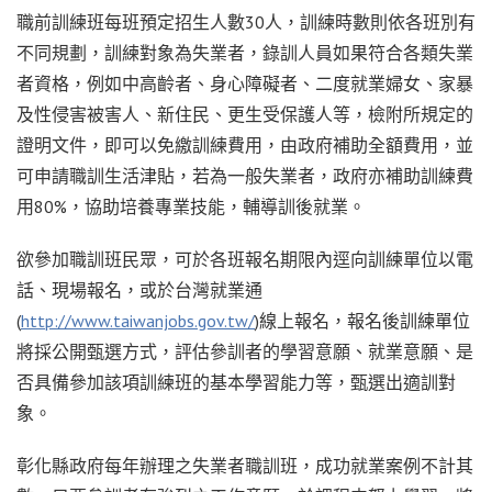
職前訓練班每班預定招生人數30人，訓練時數則依各班別有
不同規劃，訓練對象為失業者，錄訓人員如果符合各類失業
者資格，例如中高齡者、身心障礙者、二度就業婦女、家暴
及性侵害被害人、新住民、更生受保護人等，檢附所規定的
證明文件，即可以免繳訓練費用，由政府補助全額費用，並
可申請職訓生活津貼，若為一般失業者，政府亦補助訓練費
用80%，協助培養專業技能，輔導訓後就業。
欲參加職訓班民眾，可於各班報名期限內逕向訓練單位以電
話、現場報名，或於台灣就業通
(
http://www.taiwanjobs.gov.tw/
)線上報名，報名後訓練單位
將採公開甄選方式，評估參訓者的學習意願、就業意願、是
否具備參加該項訓練班的基本學習能力等，甄選出適訓對
象。
彰化縣政府每年辦理之失業者職訓班，成功就業案例不計其