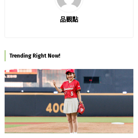
品觀點
Trending Right Now!