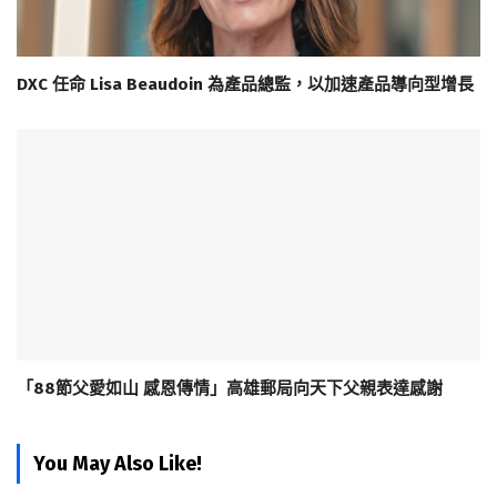
DXC 任命 Lisa Beaudoin 為產品總監，以加速產品導向型增長
「88節父愛如山 感恩傳情」高雄郵局向天下父親表達感謝
You May Also Like!