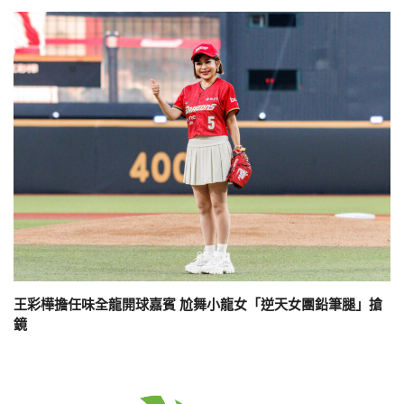
王彩樺擔任味全龍開球嘉賓 尬舞小龍女「逆天女團鉛筆腿」搶
鏡