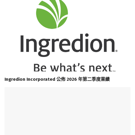
Ingredion Incorporated 公佈 2026 年第二季度業績