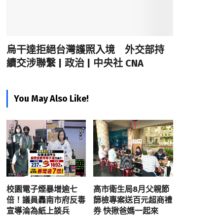
烏干達拒絕台灣護照入境 外交部持
續交涉聯繫 | 政治 | 中央社 CNA
You May Also Like!
校園電子煙暴增逾七
高市衛生局8月父親節
倍！議員轟南市府反毒
篩檢專案送百元超商禮
宣導淪為紙上談兵
券 快揪爸媽一起來