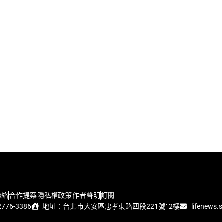
聯絡
合作提案
隱私權政策
作者聲明
訂閱
776-3386
地址：台北市大安區忠孝東路四段221號12樓
lifenews.