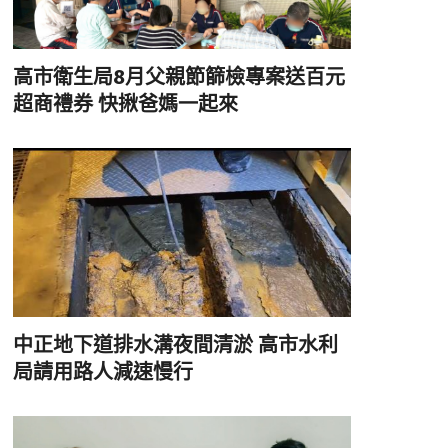
高市衛生局8月父親節篩檢專案送百元
超商禮券 快揪爸媽一起來
中正地下道排水溝夜間清淤 高市水利
局請用路人減速慢行