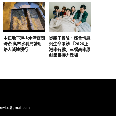
中正地下道排水溝夜間
從親子冒險、都會情感
清淤 高市水利局請用
到生命思辨 「2026正
路人減速慢行
港雄有戲」三檔高雄原
創節目接力登場
service@gmail.com