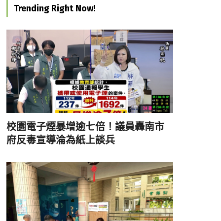
Trending Right Now!
校園電子煙暴增逾七倍！議員轟南市
府反毒宣導淪為紙上談兵