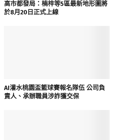
高市都發局：楠梓等5區最新地形圖將
於8月20日正式上線
AI灌水桃園盃籃球賽報名隊伍 公司負
責人、承辦職員涉詐獲交保