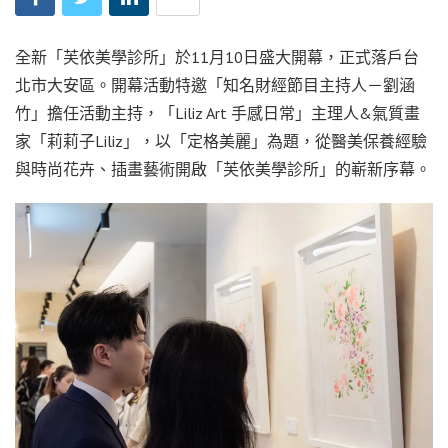
全新「芙依美學診所」於11月10日盛大開幕，正式落戶台
北市大安區。開幕活動特邀「知名財經節目主持人－劉涵
竹」擔任活動主持，「Liliz Art 手感日常」主理人&氣質畫
家「莉莉子Liliz」，以「定格美麗」為題，從醫美保養經驗
與時尚花卉、插畫藝術開啟「芙依美學診所」的嶄新序幕。