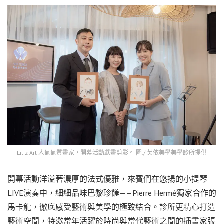
Liliz Art 人氣氣質畫家，開幕活動獻畫剪影。 圖:/ 芙依美學美學診所提供
開幕活動洋溢著濃厚的法式優雅，來賓們在悠揚的小提琴
LIVE演奏中，細細品味巴黎珍饈——Pierre Hermé獨家合作的
馬卡龍，徹底感受藝術與美學的極致結合。診所更精心打造
藝術空間，特邀常年活躍於時尚與當代藝術之間的插畫家張