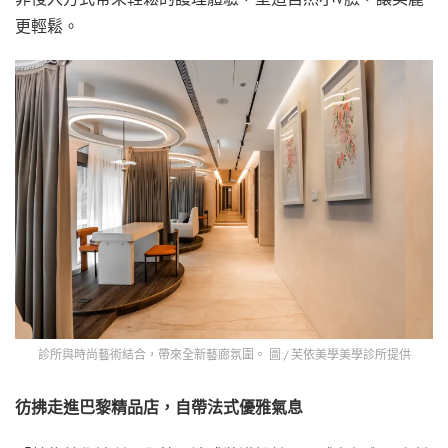
更輕鬆。
診所與時尚藝術結合，帶來全新藝廊氛圍。 圖:/ 芙依美學美學診所提供
彷拂走進巴黎精品店，自帶法式優雅氣息