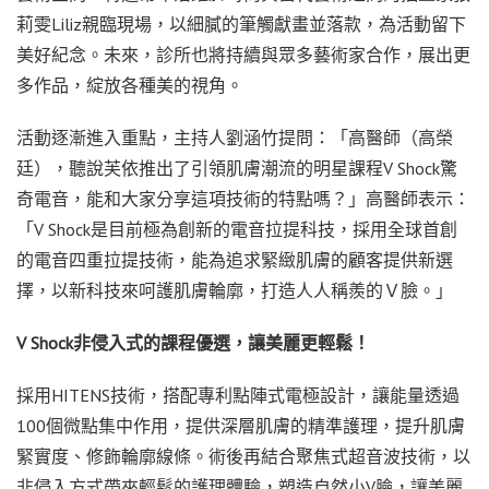
莉雯Liliz親臨現場，以細膩的筆觸獻畫並落款，為活動留下
美好紀念。未來，診所也將持續與眾多藝術家合作，展出更
多作品，綻放各種美的視角。
活動逐漸進入重點，主持人劉涵竹提問：「高醫師（高榮
廷），聽說芙依推出了引領肌膚潮流的明星課程V Shock驚
奇電音，能和大家分享這項技術的特點嗎？」高醫師表示：
「V Shock是目前極為創新的電音拉提科技，採用全球首創
的電音四重拉提技術，能為追求緊緻肌膚的顧客提供新選
擇，以新科技來呵護肌膚輪廓，打造人人稱羨的Ｖ臉。」
V Shock
非侵入式的課程優選，讓美麗更輕鬆！
採用HITENS技術，搭配專利點陣式電極設計，讓能量透過
100個微點集中作用，提供深層肌膚的精準護理，提升肌膚
緊實度、修飾輪廓線條。術後再結合聚焦式超音波技術，以
非侵入方式帶來輕鬆的護理體驗，塑造自然小V臉，讓美麗