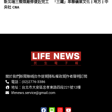
新北瑞三整煤廠修復近完工 「三鐵」串聯礦業文化 | 地方 | 中
央社 CNA
關於我們
新聞聯絡
合作提案
隱私權政策
作者聲明
訂閱
電話：(02)2776-3386
地址：台北市大安區忠孝東路四段221號12樓
lifenews.service@gmail.com